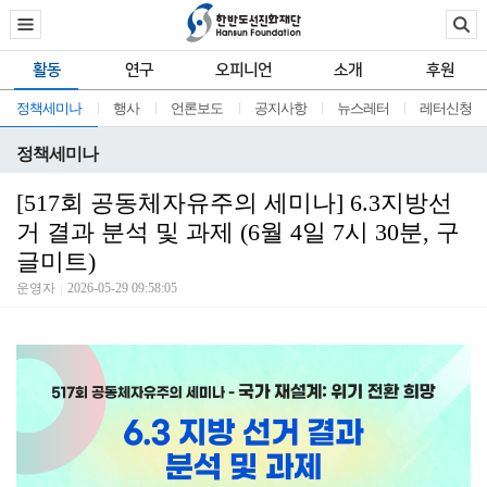
활동
연구
오피니언
소개
후원
정책세미나
행사
언론보도
공지사항
뉴스레터
레터신청
정책세미나
[517회 공동체자유주의 세미나] 6.3지방선
거 결과 분석 및 과제 (6월 4일 7시 30분, 구
글미트)
운영자
2026-05-29 09:58:05