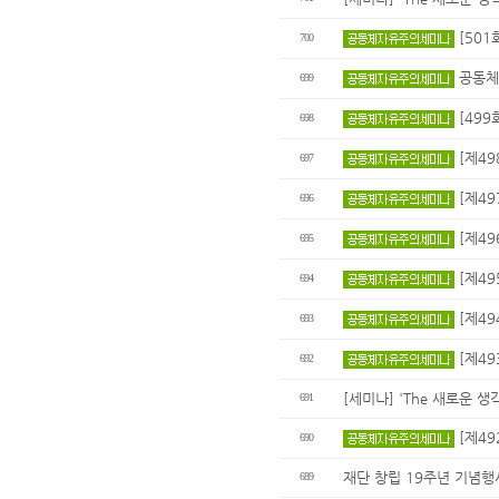
[501
700
공동체자
699
[499
698
[제49
697
[제49
696
[제49
695
[제49
694
[제49
693
[제49
692
[세미나] 'The 새로운 생
691
[제49
690
재단 창립 19주년 기념행사
689