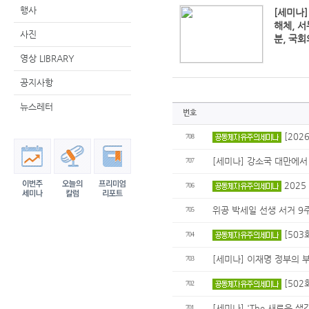
행사
[세미나
해체, 서
사진
분, 국
영상 LIBRARY
공지사항
뉴스레터
번호
[202
708
[세미나] 강소국 대만에서 
707
202
706
위공 박세일 선생 서거 9
705
[503
704
[세미나] 이재명 정부의 부
703
[502
702
[세미나] 'The 새로운 
701