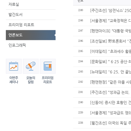
번호
자료실
[주간조선] ‘삼전닉스’ 2
2249
발간도서
[서울경제] “교육정책은
2248
프리미엄 리포트
[펜앤마이크] “대통령·국방
2247
언론보도
[조선일보] 野토론회서 "
2246
인포그래픽
[이데일리] "초과세수 
2245
[문화일보] “ 6·25 공
2244
[뉴데일리] "6·25, 안
2243
[펜앤현장] “같은 마을 사
2242
[주간조선] “성과급 논의
2241
[신동아] 증시만 호황인 
2240
[서울경제] “성과급도 
2239
[월간조선] 미국의 독일 주
2238