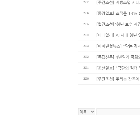
[주간조선] 지방소멸 시대
2237
[중앙일보] 조직률 13%
2236
[월간조선]"청년 보수 재건
2235
[이데일리] AI 시대 청
2234
[파이낸셜뉴스] "막는 경
2233
[독립신문] 4년임기 국회
2232
[조선일보] "극단의 적대
2231
[주간조선] 우리는 감옥에
2230