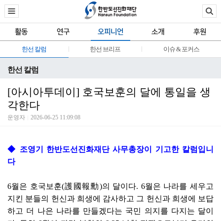
활동
연구
오피니언
소개
후원
한선 칼럼
한선 브리프
이슈 & 포커스
한선 칼럼
[아시아투데이] 호국보훈의 달에 통일을 생
각한다
운영자
2026-06-25 11:09:08
◆ 조영기 한반도선진화재단 사무총장이 기고한 칼럼입니
다
6월은 호국보훈(護國報勳)의 달이다. 6월은 나라를 세우고
지킨 분들의 헌신과 희생에 감사하고 그 헌신과 희생에 보답
하고 더 나은 나라를 만들겠다는 국민 의지를 다지는 달이