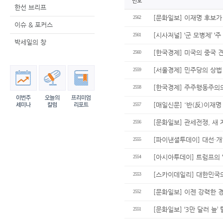
번호
한선 브리프
[문화일보] 이재명 후보가
2562
이슈 & 포커스
[시사저널] ‘군 모병제’ ‘주
2561
박세일의 창
[한국경제] 미국의 중국 
2560
[서울경제] 민주당의 상법
2559
[한국경제] 주주행동주의의
2558
[매일신문] '반(反)이재명
2557
[문화일보] 관세전쟁, 새 
2556
[파이낸셜투데이] 대선·개
2555
[아시아투데이] 트럼프의 
2554
[스카이데일리] 대한민국
2553
[문화일보] 이젠 강력한 
2552
[문화일보] ‘3만 달러 늪
2551