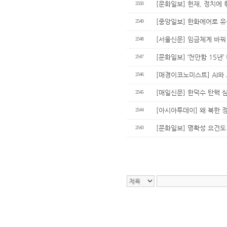
[문화일보] 헌재, 정치에
2550
[중앙일보] 한화에어로 유
2549
[서울신문] 임금체계 바꿔 
2548
[문화일보] ‘천안함 15년
2547
[매경이코노미스트] AI와
2546
[매일신문] 한덕수 탄핵 
2545
[아시아투데이] 왜 북한 
2544
[문화일보] 명확성 요건도 
2543