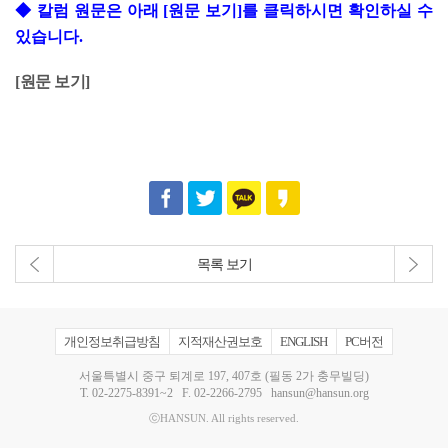
◆
칼럼 원문은 아래 [원문 보기]를 클릭하시면 확인하실 수
있습니다.
[
원문 보기
]
목록 보기
개인정보취급방침
지적재산권보호
ENGLISH
PC버전
서울특별시 중구 퇴계로 197, 407호 (필동 2가 충무빌딩)
T.
02-2275-8391~2
F. 02-2266-2795
hansun@hansun.org
ⓒHANSUN. All rights reserved.