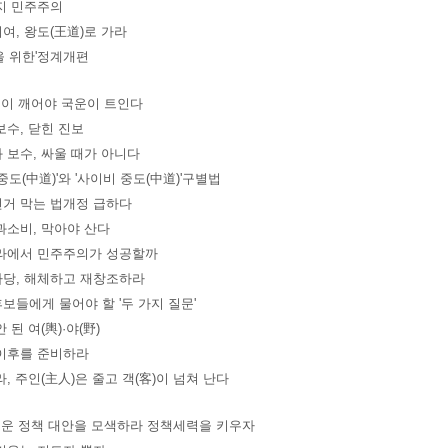
지 민주주의
여, 왕도(王道)로 가라
을 위한'정계개편
민이 깨어야 국운이 트인다
보수, 닫힌 진보
 보수, 싸울 때가 아니다
 중도(中道)'와 '사이비 중도(中道)'구별법
거 막는 법개정 급하다
과소비, 막아야 산다
라에서 민주주의가 성공할까
당, 해체하고 재창조하라
보들에게 물어야 할 '두 가지 질문'
 된 여(輿)·야(野)
이후를 준비하라
라, 주인(主人)은 줄고 객(客)이 넘쳐 난다
로운 정책 대안을 모색하라 정책세력을 키우자