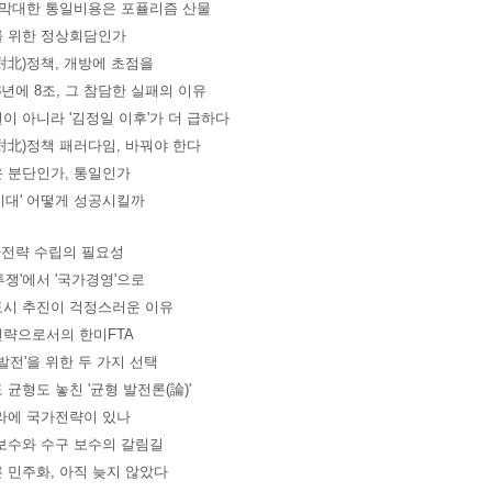
 막대한 통일비용은 포퓰리즘 산물
 위한 정상회담인가
對北)정책, 개방에 초점을
8년에 8조, 그 참담한 실패의 이유
이 아니라 '김정일 이후'가 더 급하다
對北)정책 패러다임, 바꿔야 한다
 분단인가, 통일인가
시대' 어떻게 성공시킬까
가전략 수립의 필요성
투쟁'에서 '국가경영'으로
시 추진이 걱정스러운 이유
략으로서의 한미FTA
 발전'을 위한 두 가지 선택
 균형도 놓친 '균형 발전론(論)'
라에 국가전략이 있나
보수와 수구 보수의 갈림길
 민주화, 아직 늦지 않았다