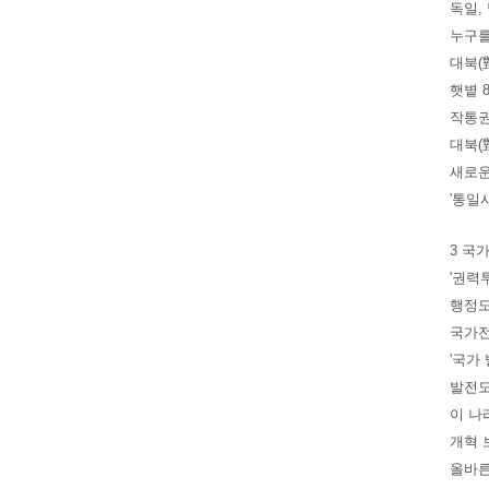
독일,
누구를
대북(
햇볕 
작통권
대북(
새로운
'통일
3 국
'권력
행정도
국가전
'국가
발전도
이 나
개혁 
올바른