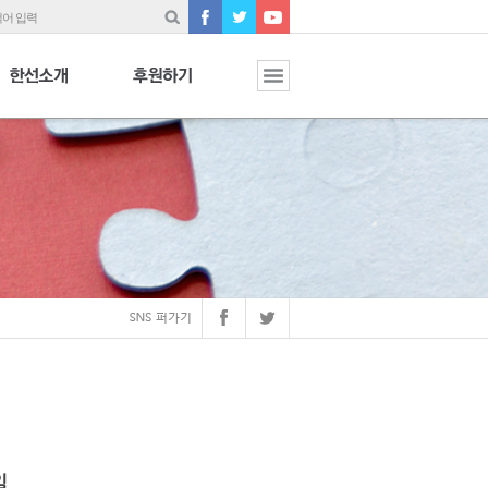
어 입력
일