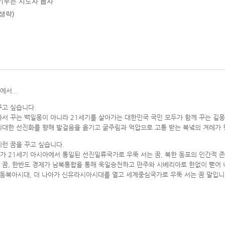
키우는 지도자 뽑자
 생략)
서...
꾸고 싶습니다.
자서 꾸는 백일몽이 아니라 21세기를 살아가는 대한민국 국민 모두가 함께 꾸는 길몽
위대한 선진화를 향해 발걸음을 옮기고 굶주림과 억압으로 고통 받는 북녘의 겨레가 
이런 꿈을 꾸고 싶습니다.
가 21세기 아시아에서 통일된 선진일류국가로 우뚝 서는 꿈, 북한 동포의 인간적 
 꿈, 한반도 경제가 남북통합을 통해 욱일승천하고 만주와 시베리아로 한없이 뻗어 
)동북아시대, 더 나아가 신유라시아시대를 열고 세계중심국가로 우뚝 서는 꿈 말입니