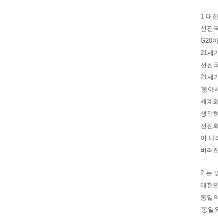
1 대
선진국
G20
21세
선진국
21세
'동아
세계화
생각하
선진화
이 나
버려진
2 눈
대한
통일의
'통일