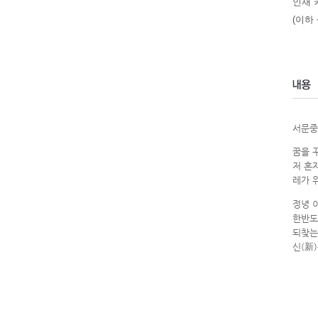
인재 
(이하
서문중에
꿈을 
저 혼
레가 
정녕 
한반도
되찾는
신(新