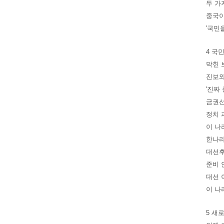
두 가
중국이
'국민
4 국
막힌 
진보와
'진짜
금권선
정치 
이 나
한나라
대선후
준비 안
대선 
이 나
5 새