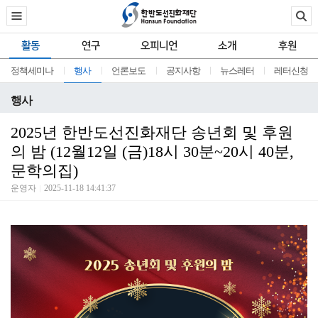
활동
연구
오피니언
소개
후원
정책세미나
행사
언론보도
공지사항
뉴스레터
레터신청
행사
2025년 한반도선진화재단 송년회 및 후원
의 밤 (12월12일 (금)18시 30분~20시 40분,
문학의집)
운영자
2025-11-18 14:41:37