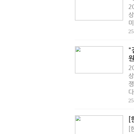
2
상
미
25
"
원
2
상
쟁
다
25
[
[