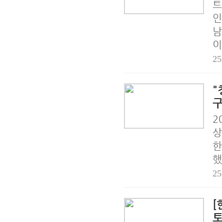
트
인
남
이
25
"
2
상
한
했
25
[