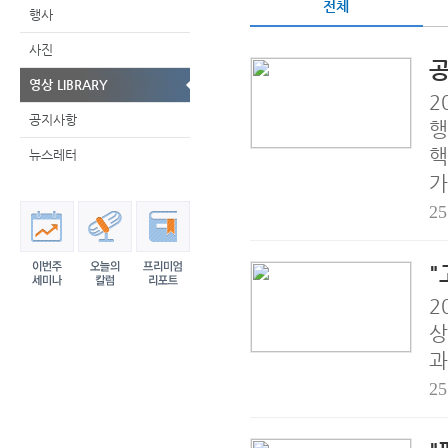
전체
행사
사진
공
영상 LIBRARY
2
공지사항
행
핵
뉴스레터
가
25
"
2
상
과
25