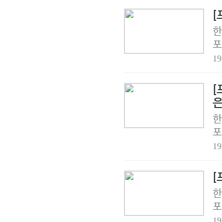
[
한
포
19
[
은
한
포
19
[
한
포
19