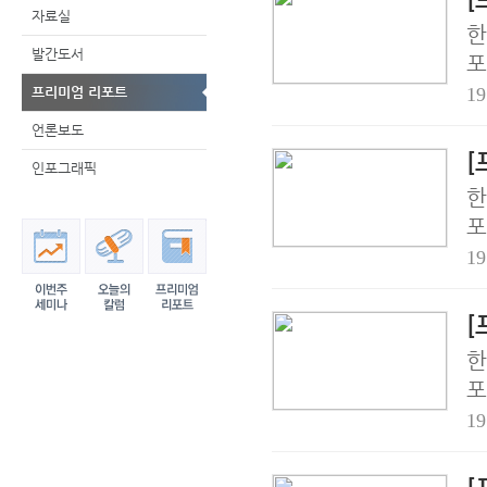
자료실
한
발간도서
포
프리미엄 리포트
19
언론보도
[
인포그래픽
한
포
19
[
한
포
19