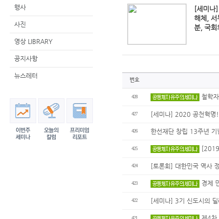
행사
[세미나
해체, 서
사진
분, 국
영상 LIBRARY
공지사항
뉴스레터
번호
철학자가
428
[세미나] 2020 공천혁명
427
한선재단 창립 13주년 기념
426
[201
425
[토론회] 대한민국 역사 정
424
경제 민
423
[세미나] 3기 신도시의 딜
422
제4차 
421