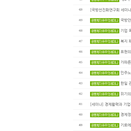
[국방선진화연구회 세미나] 
420
국방안보
419
기업 옥
418
복지 패
417
표현의 
416
가파른 
415
민주노총
414
한일 관
413
위기의 
412
[세미나] 경제활력과 기업
411
경제정책
410
기로에 
409