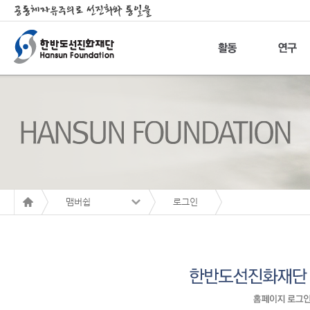
맴버쉽
로그인