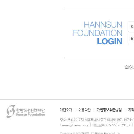
회원
재단소개
이용약관
개인정보 취급방침
지적
주소 :
우)100-272
서울특별시 중구 퇴계로
197, 407
호 
hansun@hansun.org
대표전화 :
02-2275-8391~2
Copyright ©
HANSUN
. All Rights Reserved.