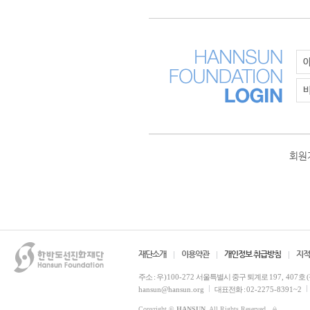
회원
재단소개
이용약관
개인정보 취급방침
지적
주소 :
우)100-272
서울특별시 중구 퇴계로
197, 407
호 
hansun@hansun.org
대표전화 :
02-2275-8391~2
Copyright ©
HANSUN
. All Rights Reserved.