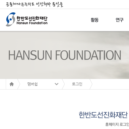
맴버쉽
로그인