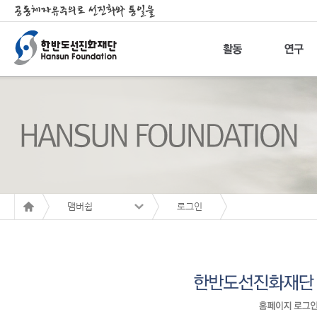
맴버쉽
로그인