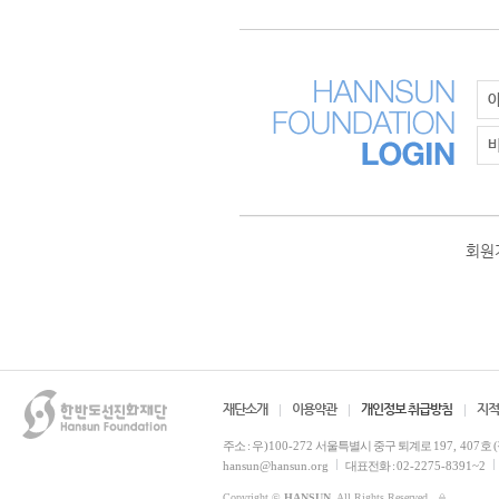
회원
재단소개
이용약관
개인정보 취급방침
지적
주소 :
우)100-272
서울특별시 중구 퇴계로
197, 407
호 
hansun@hansun.org
대표전화 :
02-2275-8391~2
Copyright ©
HANSUN
. All Rights Reserved.