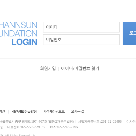
회원가입
아이디/비밀번호 찾기
|
약관
개인정보 취급방침
지적재산권보호
오시는 길
서울특별시 중구 퇴계로
197, 407
호 (필동 2가 충무빌딩)
사업자등록번호 :
201-82-05486
이사장 
rg
대표전화 :
02-2275-8391~2
FAX :
02-2266-2795
UN
. All Rights Reserved.