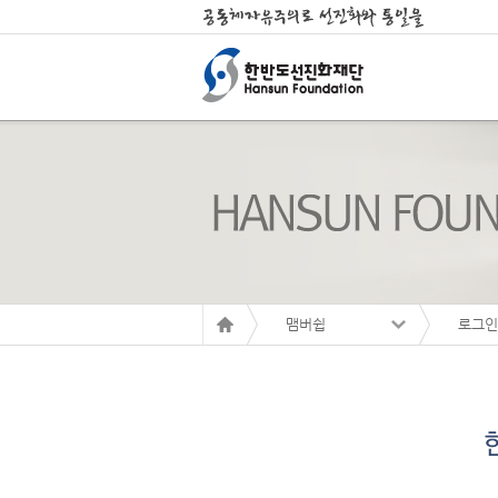
맴버쉽
로그인