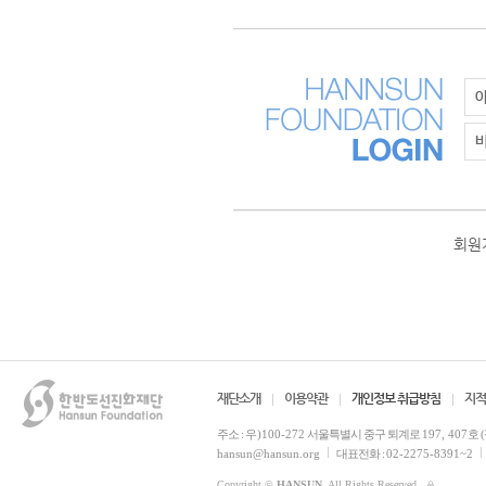
회원
재단소개
이용약관
개인정보 취급방침
지적
주소 :
우)100-272
서울특별시 중구 퇴계로
197, 407
호 
hansun@hansun.org
대표전화 :
02-2275-8391~2
Copyright ©
HANSUN
. All Rights Reserved.