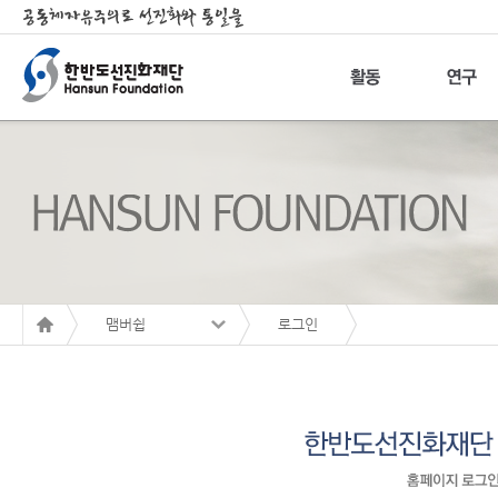
맴버쉽
로그인