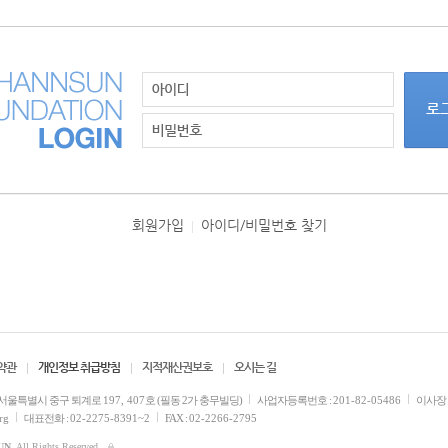
회원가입
아이디/비밀번호 찾기
|
약관
개인정보 취급방침
지적재산권보호
오시는 길
서울특별시 중구 퇴계로
197, 407
호 (필동 2가 충무빌딩)
사업자등록번호 :
201-82-05486
이사장 
rg
대표전화 :
02-2275-8391~2
FAX :
02-2266-2795
UN
. All Rights Reserved.