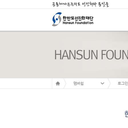
맴버쉽
로그인