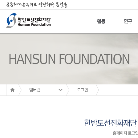
맴버쉽
로그인