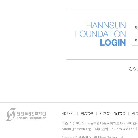
회원
재단소개
이용약관
개인정보 취급방침
지적
주소 :
우)100-272
서울특별시 중구 퇴계로
197, 407
호 
hansun@hansun.org
대표전화 :
02-2275-8391~2
Copyright ©
HANSUN
. All Rights Reserved.