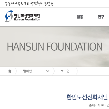
맴버쉽
로그인