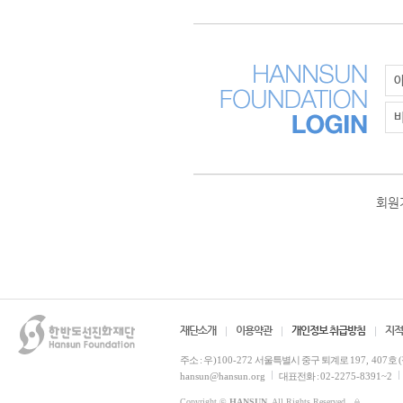
회원
재단소개
이용약관
개인정보 취급방침
지적
주소 :
우)100-272
서울특별시 중구 퇴계로
197, 407
호 
hansun@hansun.org
대표전화 :
02-2275-8391~2
Copyright ©
HANSUN
. All Rights Reserved.