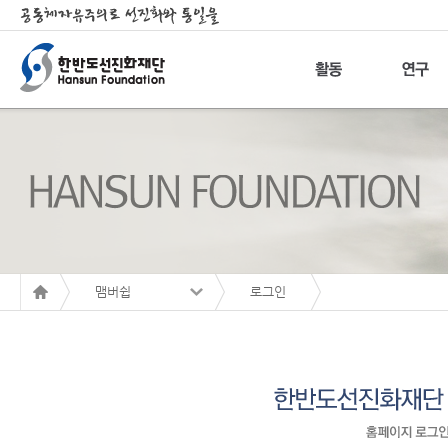
맴버쉽
로그인