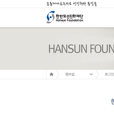
맴버쉽
로그인