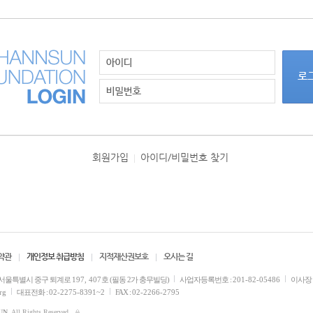
회원가입
아이디/비밀번호 찾기
|
약관
개인정보 취급방침
지적재산권보호
오시는 길
서울특별시 중구 퇴계로
197, 407
호 (필동 2가 충무빌딩)
사업자등록번호 :
201-82-05486
이사장 
rg
대표전화 :
02-2275-8391~2
FAX :
02-2266-2795
UN
. All Rights Reserved.