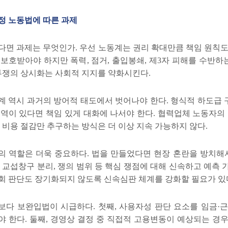
정 노동법에 따른 과제
다면 과제는 무엇인가
.
우선 노동계는 권리 확대만큼 책임 원칙도
 보호받아야 하지만 폭력
,
점거
,
출입봉쇄
,
제
3
자 피해를 수반하
투쟁의 상시화는 사회적 지지를 약화시킨다
.
계 역시 과거의 방어적 태도에서 벗어나야 한다
.
형식적 하도급 
영역이 있다면 책임 있게 대화에 나서야 한다
.
협력업체 노동자의
채 비용 절감만 추구하는 방식은 더 이상 지속 가능하지 않다
.
의 역할은 더욱 중요하다
.
법을 만들었다면 현장 혼란을 방치해
,
교섭창구 분리
,
쟁의 범위 등 핵심 쟁점에 대해 신속하고 예측
회 판단도 장기화되지 않도록 신속심판 체계를 강화할 필요가 있
보다 보완입법이 시급하다
.
첫째
,
사용자성 판단 요소를 임금
·
근
야 한다
.
둘째
,
경영상 결정 중 직접적 고용변동이 예상되는 경우