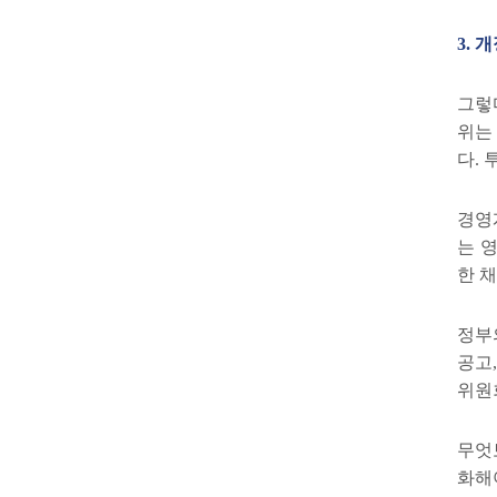
3.
개
그렇
위는
다
.
경영
는 
한 
정부
공고
위원
무엇
화해