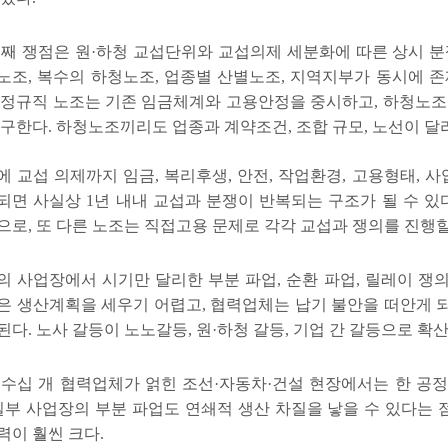
번째 쟁점은 원
·
하청 교섭단위와 교섭의제 세분화에 따른 상시 분
노조
,
복수의 하청노조
,
업종별 산별노조
,
지역지부가 동시에 
 정규직 노조는 기존 임금체계와 고용안정을 중시하고
,
하청노조
요구한다
.
하청노조끼리도 업종과 계약조건
,
조합 규모
,
노선이 달
에 교섭 의제까지 임금
,
복리후생
,
안전
,
작업환경
,
고용형태
,
사
되면 사실상
1
년 내내 교섭과 분쟁이 반복되는 구조가 될 수 있
으로
,
또 다른 노조는 직접고용 문제로 각각 교섭과 쟁의를 진행할
의 사업장에서 시기만 달리한 부분 파업
,
순환 파업
,
릴레이 쟁의
은 생산계획을 세우기 어렵고
,
협력업체는 납기 불안을 떠안게 
된다
.
노사 갈등이 노노갈등
,
원
·
하청 갈등
,
기업 간 갈등으로 확
 수십 개 협력업체가 얽힌 조선
·
자동차
·
건설 현장에서는 한 공정
일부 사업장의 부분 파업도 연쇄적 생산 차질을 낳을 수 있다는
력이 훨씬 크다
.