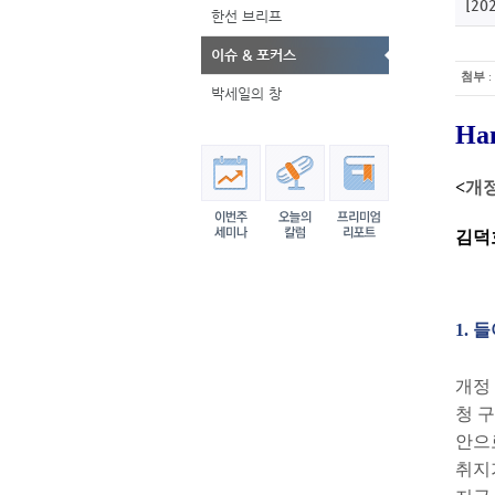
[20
한선 브리프
이슈 & 포커스
첨부
:
박세일의 창
Han
<
개정
김덕
1. 
개정
청 
안으
취지