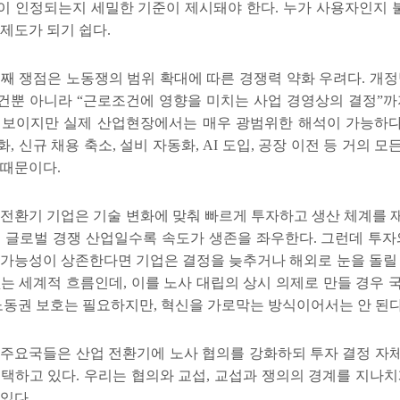
이 인정되는지 세밀한 기준이 제시돼야 한다
.
누가 사용자인지 
 제도가 되기 쉽다
.
번째 쟁점은 노동쟁의 범위 확대에 따른 경쟁력 약화 우려다
.
개정
건뿐 아니라
“
근로조건에 영향을 미치는 사업 경영상의 결정
”
까
 보이지만 실제 산업현장에서는 매우 광범위한 해석이 가능하
화
,
신규 채용 축소
,
설비 자동화
, AI
도입
,
공장 이전 등 거의 모
 때문이다
.
 전환기 기업은 기술 변화에 맞춰 빠르게 투자하고 생산 체계를 
등 글로벌 경쟁 산업일수록 속도가 생존을 좌우한다
.
그런데 투자
 가능성이 상존한다면 기업은 결정을 늦추거나 해외로 눈을 돌릴
없는 세계적 흐름인데
,
이를 노사 대립의 상시 의제로 만들 경우 
노동권 보호는 필요하지만
,
혁신을 가로막는 방식이어서는 안 된
 주요국들은 산업 전환기에 노사 협의를 강화하되 투자 결정 자
 택하고 있다
.
우리는 협의와 교섭
,
교섭과 쟁의의 경계를 지나치
 있다
.