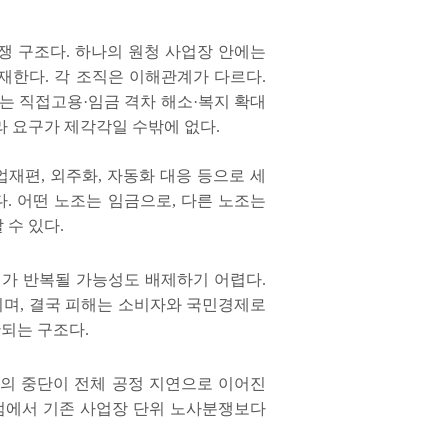
쟁 구조다
.
하나의 원청 사업장 안에는
존재한다
.
각 조직은 이해관계가 다르다
.
는 직접고용
·
임금 격차 해소
·
복지 확대
라 요구가 제각각일 수밖에 없다
.
업재편
,
외주화
,
자동화 대응 등으로 세
다
.
어떤 노조는 임금으로
,
다른 노조는
 수 있다
.
가 반복될 가능성도 배제하기 어렵다
.
되며
,
결국 피해는 소비자와 국민경제로
산되는 구조다
.
의 중단이 전체 공정 지연으로 이어진
 점에서 기존 사업장 단위 노사분쟁보다