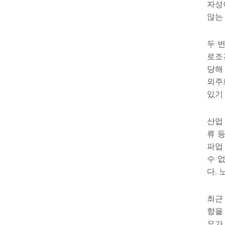
자성
않는
두 
로조
당해
외주
있기
산업
류 
파업
수 
다
.
최근
향을
요가