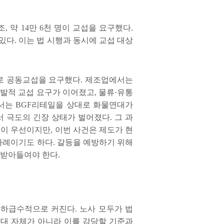
조
,
약
14
만
6
천 명이 교섭을 요구했다
.
 있다
.
이는 법 시행과 동시에 교섭 대상
로 공동교섭을 요구했다
.
제조업에서는
다발적 교섭 요구가 이어졌고
,
물류
·
유통
에서는
BGF
리테일을 상대로 화물연대가
서 극도의 긴장 상태가 벌어졌다
.
그 과
명이 우선이지만
,
이번 사건은 제도가 현
 사례이기도 하다
.
갈등을 예방하기 위해
 받아들여야 한다
.
 기하급수적으로 커진다
.
노사 모두가 법
확대 자체가 아니라 이를 감당할 기준과