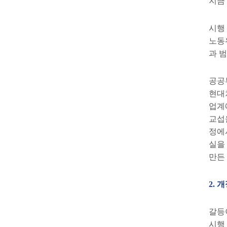
지금
시행
노동
과 
공공
현대
업계
교섭
정에
실을
만든
2.
개
갈등
시행