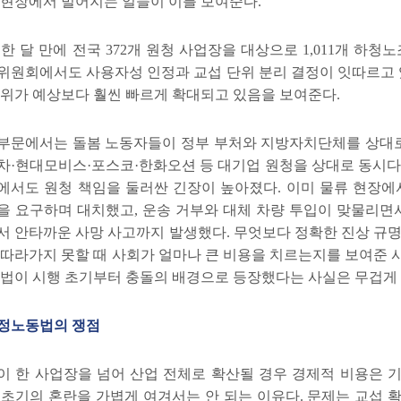
 현장에서 벌어지는 일들이 이를 보여준다
.
 한 달 만에 전국
372
개 원청 사업장을 대상으로
1,011
개 하청노
위원회에서도 사용자성 인정과 교섭 단위 분리 결정이 잇따르고
범위가 예상보다 훨씬 빠르게 확대되고 있음을 보여준다
.
부문에서는 돌봄 노동자들이 정부 부처와 지방자치단체를 상대
차
·
현대모비스
·
포스코
·
한화오션 등 대기업 원청을 상대로 동시
에서도 원청 책임을 둘러싼 긴장이 높아졌다
.
이미 물류 현장
을 요구하며 대치했고
,
운송 거부와 대체 차량 투입이 맞물리면
서 안타까운 사망 사고까지 발생했다
.
무엇보다 정확한 진상 규
 따라가지 못할 때 사회가 얼마나 큰 비용을 치르는지를 보여준
 법이 시행 초기부터 충돌의 배경으로 등장했다는 사실은 무겁게
정노동법의 쟁점
이 한 사업장을 넘어 산업 전체로 확산될 경우 경제적 비용은
 초기의 혼란을 가볍게 여겨서는 안 되는 이유다
.
문제는 교섭 