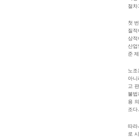
절차
첫 
질적
상적
산업
준 
노조
아니
고 
불법
용 
조다
.
따라
로 