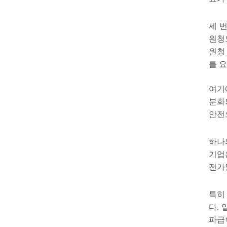
세 
원청
원청
를 
여기
분화
안전
하나
기업
전가
특히
다
.
파급