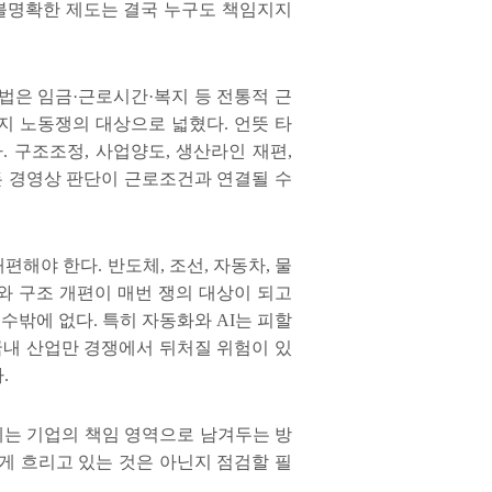
불명확한 제도는 결국 누구도 책임지지
법은 임금
·
근로시간
·
복지 등 전통적 근
지 노동쟁의 대상으로 넓혔다
.
언뜻 타
다
.
구조조정
,
사업양도
,
생산라인 재편
,
든 경영상 판단이 근로조건과 연결될 수
재편해야 한다
.
반도체
,
조선
,
자동차
,
물
와 구조 개편이 매번 쟁의 대상이 되고
 수밖에 없다
.
특히 자동화와
AI
는 피할
국내 산업만 경쟁에서 뒤처질 위험이 있
다
.
체는 기업의 책임 영역으로 남겨두는 방
게 흐리고 있는 것은 아닌지 점검할 필