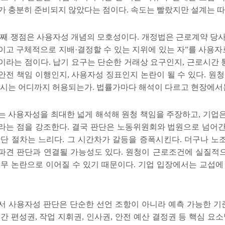
가 충분히 준비되지 않았다는 점이다
.
속도는 빨랐지만 설계는 
번째 쟁점은 사용자성 개념의 모호성이다
.
개정법은 근로계약 당
이고 구체적으로 지배
·
결정할 수 있는 지위에 있는 자
”
를 사용자
이라는 점이다
.
납기 요구는 단순한 거래상 요구인지
,
근로시간 
안전 책임 이행인지
,
사용자성 징표인지 논란이 될 수 있다
.
원청
제시는 어디까지 허용되는가
.
법률가마다 해석이 다르고 현장에서
는 사용자성을 최대한 넓게 해석해 원청 책임을 주장하고
,
기업은
라는 점을 강조한다
.
결국 판단은 노동위원회와 법원으로 넘어
판단 절차는 느리다
.
그 시간차가 갈등을 증폭시킨다
.
더구나 노
파견 판단과 연결될 가능성도 있다
.
원청이 근로조건에 실질적으
의무 논란으로 이어질 수 있기 때문이다
.
기업 입장에서는 교섭에
서 사용자성 판단은 단순한 선언 조항이 아니라 예측 가능한 기
시간 편성권
,
작업 지휘권
,
인사권
,
안전 예산 결정권 등 핵심 요소