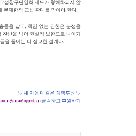
 교섭창구단일화 제도가 형해화되지 않
 무제한적 교섭 확대를 막아야 한다
.
 충돌을 낳고
,
책임 없는 권한은 분쟁을
적 찬반을 넘어 현실적 보완으로 나아가
등을 줄이는 더 정교한 설계다
.
♡
내 마음과 같은 정책후원
♡
sun.org/korean/support.php
클릭하고 후원하기