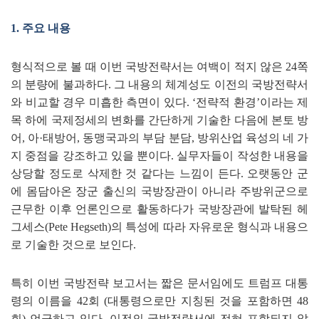
1.
주요 내용
형식적으로 볼 때 이번 국방전략서는 여백이 적지 않은
24
쪽
의 분량에 불과하다
.
그 내용의 체계성도 이전의 국방전략서
와 비교할 경우 미흡한 측면이 있다
.
‘
전략적 환경
’
이라는 제
목 하에 국제정세의 변화를 간단하게 기술한 다음에 본토 방
어
,
아
·
태방어
,
동맹국과의 부담 분담
,
방위산업 육성의 네 가
지 중점을 강조하고 있을 뿐이다
.
실무자들이 작성한 내용을
상당할 정도로 삭제한 것 같다는 느낌이 든다
.
오랫동안 군
에 몸담아온 장군 출신의 국방장관이 아니라 주방위군으로
근무한 이후 언론인으로 활동하다가 국방장관에 발탁된 헤
그세스
(Pete Hegseth)
의 특성에 따라 자유로운 형식과 내용으
로 기술한 것으로 보인다
.
특히 이번 국방전략 보고서는 짧은 문서임에도 트럼프 대통
령의 이름을
42
회
(
대통령으로만 지칭된 것을 포함하면
48
회
)
언급하고 있다
.
이전의 국방전략서에 전혀 포함되지 않