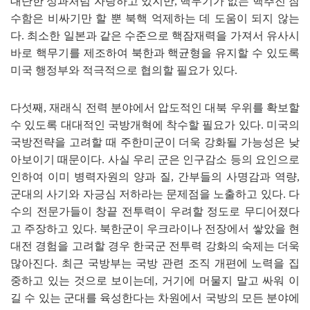
대단한 성과처럼 자랑하고 있지만
,
핵무기가 없는 핵추진 잠
수함은 비싸기만 할 뿐 북핵 억제하는 데 도움이 되지 않는
다
.
최소한 일본과 같은 수준으로 핵잠재력을 가져서 유사시
바로 핵무기를 제조하여 북한과 핵균형을 유지할 수 있도록
미국 행정부와 적극적으로 협의할 필요가 있다
.
다섯째
,
재래식 전력 분야에서 압도적인 대북 우위를 확보할
수 있도록 대대적인 국방개혁에 착수할 필요가 있다
.
미국의
국방전략을 고려할 때 주한미군이 더욱 강화될 가능성은 낮
아보이기 때문이다
.
사실 우리 군은 인구감소 등의 요인으로
인하여 이미 병력자원의 양과 질
,
간부들의 사명감과 역량
,
군대의 사기와 자긍심 저하라는 문제점을 노출하고 있다
.
다
수의 전문가들이 창끝 전투력이 우려할 정도로 무디어졌다
고 주장하고 있다
.
북한군이 우크라이나 전장에서 쌓았을 현
대전 경험을 고려할 경우 한국군 전투력 강화의 숙제는 더욱
많아진다
.
최근 국방부는 국방 관련 조직 개편에 노력을 집
중하고 있는 것으로 보이는데
,
거기에 머물지 말고 싸워 이
길 수 있는 군대를 육성한다는 차원에서 국방의 모든 분야에