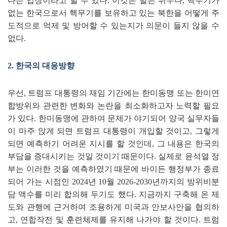
다는 입장이라고 할 수 있다
.
이것은 말은 쉬우나
,
핵무기가
없는 한국으로서 핵무기를 보유하고 있는 북한을 어떻게 주
도적으로 억제 및 방어할 수 있는지가 의문이 들지 않을 수
없다
.
2.
한국의 대응방향
우선
,
트럼프 대통령의 재임 기간에는 한미동맹 또는 한미연
합방위와 관련한 변화와 논란을 최소화하고자 노력할 필요
가 있다
.
한미동맹에 관하여 문제가 야기되어 양국 실무자들
이 마주 앉게 되면 트럼프 대통령이 개입할 것이고
,
그렇게
되면 예측하기 어려운 지시를 할 것인데
,
그 내용은 한국의
부담을 증대시키는 것일 것이기 때문이다
.
실제로 윤석열 정
부는 이러한 것을 예측하였기 때문에 바이든 행정부가 종료
되어 가는 시점인
2024
년
10
월
2026-2030
년까지의 방위비분
담 액수를 미리 합의해 두기도 했다
.
지금까지 구축해 온 제
도와 관행에 근거하여 조용하게 미국과 안보사안을 협의하
고
,
연합작전 및 훈련체제를 유지해 나가야 할 것이다
.
트럼