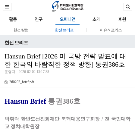
활동
연구
오피니언
소개
후원
한선 칼럼
한선 브리프
이슈 & 포커스
한선 브리프
Hansun Brief [2026 미 국방 전략 발표에 대
한 한국의 바람직한 정책 방향] 통권386호
운영자
2026-02-02 15:17:38
260202_brief.pdf
Hansun Brief
통권386호
박휘락 한반도선진화재단 북핵대응연구회장 / 전 국민대학
교 정치대학원장