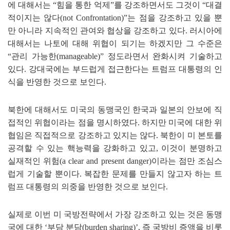
에 대해서는
“
힘을 통한 억제
”
를 강조하면서도 그것이
“
대결
적이지는 않다
(not Confrontation)
”
는 점을 강조하고 있을 뿐
만 아니라 지속적인 관여와 협상을 강조하고 있다
.
러시아에
대해서는 나토에 대해 위협이 되기는 하겠지만 그 수준은
“
관리 가능한
(manageable)
”
정도라면서 완화시켜 기술하고
있다
.
강대국에는 부드럽게 접근한다는 트럼프 대통령의 인
식을 반영한 것으로 보인다
.
북한에 대해서도 미국의 동맹국인 한국과 일본의 안보에 직
접적인 위협이라는 점을 명시하였다
.
하지만 미국에 대한 위
협임은 직접적으로 강조하고 있지는 않다
.
북한이 미 본토를
공격할 수 있는 핵능력을 강화하고 있고
,
이것이 분명하고
실재적인 위험
(a clear and present danger)
이라는 점만 조심스
럽게 기술할 뿐이다
.
복잡한 문제를 만들지 않고자 하는 트
럼프 대통령의 의중을 반영한 것으로 보인다
.
실제로 이번 미 국방전략에서 가장 강조하고 있는 것은 동맹
국에 대한
‘
부담 분담
(burden sharing)
’
,
즉 국방비 증액을 비롯