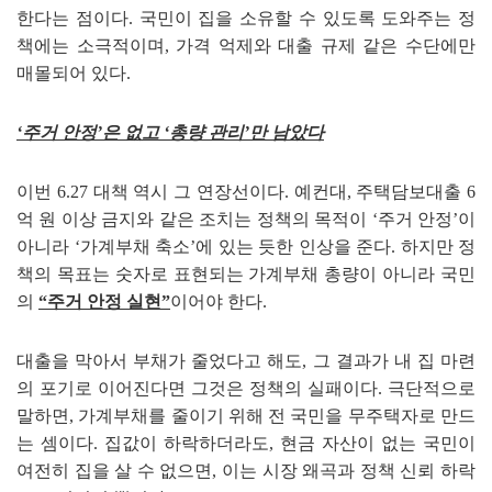
한다는 점이다
.
국민이 집을 소유할 수 있도록 도와주는 정
책에는 소극적이며
,
가격 억제와 대출 규제 같은 수단에만
매몰되어 있다
.
‘
주거 안정
’
은 없고
‘
총량 관리
’
만 남았다
이번
6.27
대책 역시 그 연장선이다
.
예컨대
,
주택담보대출
6
억 원 이상 금지와 같은 조치는 정책의 목적이
‘
주거 안정
’
이
아니라
‘
가계부채 축소
’
에 있는 듯한 인상을 준다
.
하지만 정
책의 목표는 숫자로 표현되는 가계부채 총량이 아니라 국민
의
“
주거 안정 실현
”
이어야 한다
.
대출을 막아서 부채가 줄었다고 해도
,
그 결과가 내 집 마련
의 포기로 이어진다면 그것은 정책의 실패이다
.
극단적으로
말하면
,
가계부채를 줄이기 위해 전 국민을 무주택자로 만드
는 셈이다
.
집값이 하락하더라도
,
현금 자산이 없는 국민이
여전히 집을 살 수 없으면
,
이는 시장 왜곡과 정책 신뢰 하락