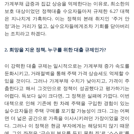
가계부채 급증과 집값 상승을 억제한다는 이유로
,
최소한의
보호 대상이었던 정책대출 수요자들마저 규제한
6.27
대책
은 지나치게 가혹하다
.
이는 정책의 본래 취지인
‘
주거 안
정
’
과는 거리가 멀고
,
실수요자들에게조차 기회를 닫아버리
는 조치라고 하겠다
.
2.
희망을 지운 정책
,
누구를 위한 대출 규제인가
?
이 강력한 대출 규제는 일시적으로는 가계부채 증가 속도를
둔화시키고
,
거래절벽을 통해 주택 가격 상승세도 억제할 수
있을 것이다
.
그러나 가계부채 수치가 낮아지고
,
가격이 주
춤한다고 해서 그것만으로 정책이 성공했다고 평가하기는
어렵다
.
득보다 실이 크다면
,
그 정책은 실패에 가깝다
.
이번
대책으로 인해 기존에 한 차례 주택을 구입한 경험이 있는
실수요자들은 주택 구매를 포기할 가능성이 크다
.
그는 어쩌
면 더 넓은 공간으로 가족을 이사시키려던 가장이었을 것이
다
.
그러나 이 정책은 현금 부자에게는 해당되지 않기 때문
에
,
그의 좌절은
‘
금수저 부모를 두지 못한 죄
’
로
‘
스스로
’
를