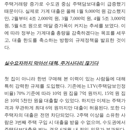
주택거래량 증가로 수도권 중심 주택담보대출이 급증했기
때문이다
.
실제로 가계 대출은 올해
1
월
9,000
억 원 감소했지
만
, 2
월부터
4
조
2,000
억 원
, 3
월
7,000
억 원
, 4
월
5
조
3,000
억
원
, 5
월
6
조 원으로 매달 증가폭이 커지는 추세를 보였다
.
이
에 따라 정부는 가계대출 총량을 감축하겠다는 목표를 세우
고
,
대출 한도를 축소하는 방향의 규제정책을 발표한 것이
다
.
실수요자까지 막아선 대책
,
주거사다리 끊기다
첫 집이 아니라 한번 구매해 본 이력이 있는 사람들에 대해
특히 강력한 규제를 도입했다
.
기존에는
LTV(
주택담보인정
비율
) 70%
기준에 따라
10
억 원 집을
7
억 원까지
, 15
억 원 집
은
10
억
5
천만 원을 대출할 수 있었다
.
하지만 이제는 주택가
격과 무관하게 최대
6
억 원까지만 대출이 허용된다
.
또한 다
주택자의 대출은 전면 차단되었다
. 2
주택 이상을 소유한 사
람은
3
번째 주택 구입 시 대출을 받을 수 없으며
,
수도권에서
주택담보대출을 받는 경우
6
개월 내 전입 의무가 부과된다
.