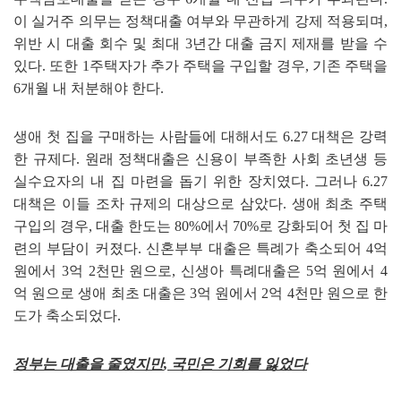
이 실거주 의무는 정책대출 여부와 무관하게 강제 적용되며
,
위반 시 대출 회수 및 최대
3
년간 대출 금지 제재를 받을 수
있다
.
또한
1
주택자가 추가 주택을 구입할 경우
,
기존 주택을
6
개월 내 처분해야 한다
.
생애 첫 집을 구매하는 사람들에 대해서도
6.27
대책은 강력
한 규제다
.
원래 정책대출은 신용이 부족한 사회 초년생 등
실수요자의 내 집 마련을 돕기 위한 장치였다
.
그러나
6.27
대책은 이들 조차 규제의 대상으로 삼았다
.
생애 최초 주택
구입의 경우
,
대출 한도는
80%
에서
70%
로 강화되어 첫 집 마
련의 부담이 커졌다
.
신혼부부 대출은 특례가 축소되어
4
억
원에서
3
억
2
천만 원으로
,
신생아 특례대출은
5
억 원에서
4
억 원으로 생애 최초 대출은
3
억 원에서
2
억
4
천만 원으로 한
도가 축소되었다
.
정부는 대출을 줄였지만
,
국민은 기회를 잃었다