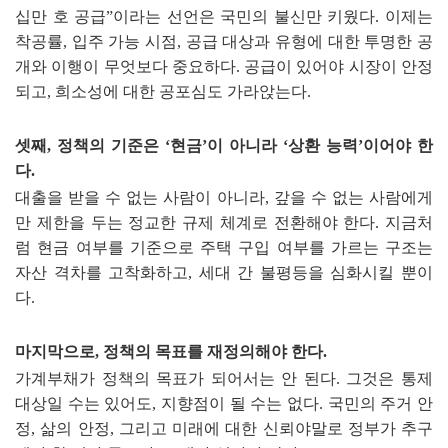
십만 호 공급
”
이라는 선언은 국민의 불신만 키웠다
.
이제는
착공률
,
입주 가능 시점
,
공급 대상과 유형에 대한 투명한 공
개와 이행이 무엇보다 중요하다
.
공급이 있어야 시장이 안정
되고
,
희소성에 대한 공포심도 가라앉는다
.
셋째
,
정책의 기준은
‘
현금
’
이 아니라
‘
상환 능력
’
이어야 한
다
.
대출을 받을 수 없는 사람이 아니라
,
갚을 수 없는 사람에게
만 제한을 두는 정교한 규제 체계로 전환해야 한다
.
지금처
럼 현금 여부를 기준으로 주택 구입 여부를 가르는 구조는
자산 격차를 고착화하고
,
세대 간 불평등을 심화시킬 뿐이
다
.
마지막으로
,
정책의 목표를 재정의해야 한다
.
가계부채가 정책의 목표가 되어서는 안 된다
.
그것은 통제
대상일 수는 있어도
,
지향점이 될 수는 없다
.
국민의 주거 안
정
,
삶의 안정
,
그리고 미래에 대한 신뢰야말로 정부가 추구