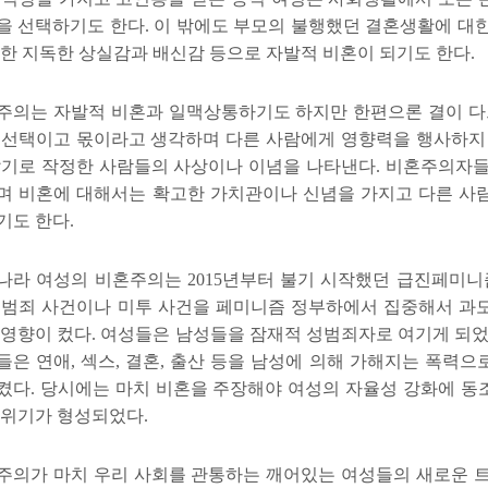
을 선택하기도 한다
.
이 밖에도 부모의 불행했던 결혼생활에 대한
대한 지독한 상실감과 배신감 등으로 자발적 비혼이 되기도 한다
.
주의는 자발적 비혼과 일맥상통하기도 하지만 한편으론 결이 
 선택이고 몫이라고 생각하며 다른 사람에게 영향력을 행사하지
않기로 작정한 사람들의 사상이나 이념을 나타낸다
.
비혼주의자들
며 비혼에 대해서는 확고한 가치관이나 신념을 가지고 다른 사
기도 한다
.
나라 여성의 비혼주의는
2015
년부터 불기 시작했던 급진페미니
 범죄 사건이나 미투 사건을 페미니즘 정부하에서 집중해서 과
 영향이 컸다
.
여성들은 남성들을 잠재적 성범죄자로 여기게 되었
들은 연애
,
섹스
,
결혼
,
출산 등을 남성에 의해 가해지는 폭력으
켰다
.
당시에는 마치 비혼을 주장해야 여성의 자율성 강화에 동
분위기가 형성되었다
.
주의가 마치 우리 사회를 관통하는 깨어있는 여성들의 새로운 