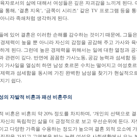
양육자로서의 삶에 대해서 여성들은 깊은 자괴감을 느끼게 된다
.
을 통해
,
‘
결혼 지옥
’
,
‘
금쪽이 시리즈
’
같은
TV
프로그램 등을 통
 아니라 족쇄처럼 생각하게 된다
.
들에 있어 결혼은 이러한 손해를 감수하는 것이기 때문에
,
그들은
 경제력이 높을 뿐 아니라 자신의 감정을 공감해 주고 가사와 육
원하게 된다
.
그런데 높은 경제력을 위해서는 일에 대한 열정과 
과 관련이 깊다
.
반면에 꼼꼼한 가사노동
,
공감 능력과 섬세함 등
이 가사일을 열심히 하면 남성 호르몬 수치는 떨어지고 여성호
경제력과 섬세함을 동시에 가진 완벽한 남성을 찾기가 현실적으
빠지기 쉽다
.
성의 자발적 비혼과 패션 비혼주의
적 비혼은 비혼의 약
20%
정도를 차지하며
,
‘
개인의 선택으로 결
 자신의 독립적인 삶을 더 긍정적으로 보고 우선순위에 둔다
.
자
이고 다양한 가족을 수용하는 정도가 높으며 결혼 외적 요소에 
 직장을 가지고 고연봉을 받는 능력 여성은 사회생활에서 오는 