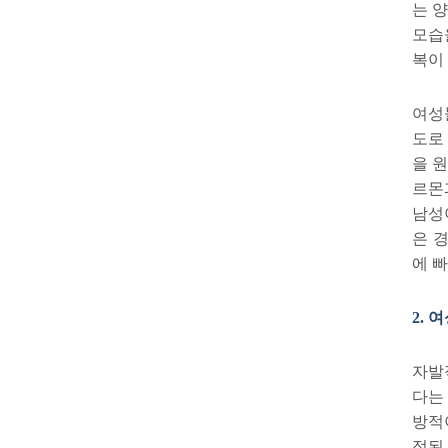
는 
모습
복이
여성
도로
을 
르몬
남성
은 
에 
2.
여
자발
다는
방적
정된