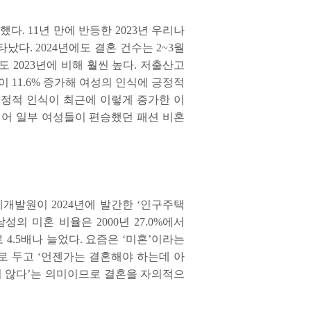
작했다
. 11
년 만에 반등한
2023
년 우리나
나타났다
. 2024
년에도 결혼 건수는
2~3
월
폭도
2023
년에 비해 훨씬 높다
.
저출산고
향이
11.6%
증가해 여성의 인식에 긍정적
긍정적 인식이 최근에 이렇게 증가한 이
싶어 일부 여성들이 편승했던 패션 비혼
계개발원이
2024
년에 발간한
‘
인구주택
남성의 미혼 비율은
2000
년
27.0%
에서
로
4.5
배나 늘었다
.
요즘은
‘
미혼
’
이라는
로 두고
‘
언젠가는 결혼해야 하는데 아
 않다
’
는 의미이므로 결혼을 자의적으