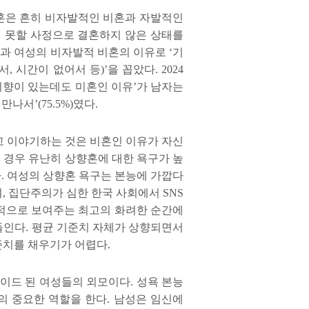
혼은 흔히 비자발적인 비혼과 자발적인
 못할 사정으로 결혼하지 않은 상태를
결과 여성의 비자발적 비혼의 이유로
‘
기
해서
,
시간이 없어서 등
)
’
을 꼽았다
. 2024
의향이 있는데도 미혼인 이유
’
가 남자는
 만나서
’
(75.5%)
였다
.
고 이야기하는 것은 비혼인 이유가 자신
 경우 유난히 상향혼에 대한 욕구가 높
다
.
여성의 상향혼 욕구는 본능에 가깝다
며
,
집단주의가 심한 한국 사회에서
SNS
적으로 보여주는 최고의 화려한 순간에
들인다
.
평균 기준치 자체가 상향되면서
준치를 채우기가 어렵다
.
이드 된 여성들의 외모이다
.
성욕 본능
의 중요한 역할을 한다
.
남성은 임신에