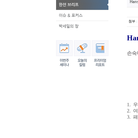
Han
한선 브리프
이슈 & 포커스
첨부
:
박세일의 창
Han
손숙
1.
2.
3. 