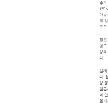
좋은
였다
가능
를 
도구
결혼
함으
성과
다
.
실제
다
.
상 
결혼
과 
환되