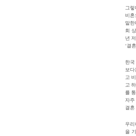
그렇
비혼
말한
회 
년 
‘
결혼
한국
보다
고 
고 
를 
자주
결혼
우리
을 