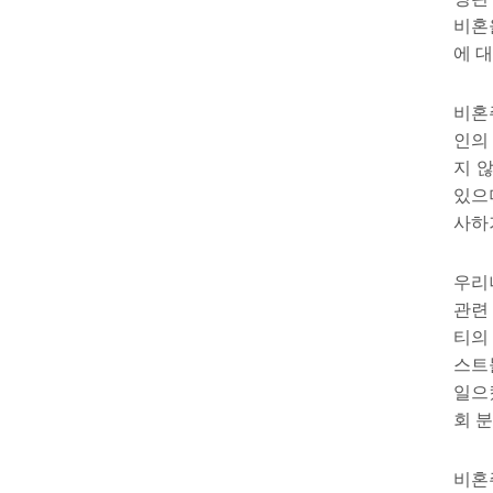
비혼
에 
비혼
인의
지 
있으
사하
우리
관련
티의
스트
일으
회 
비혼