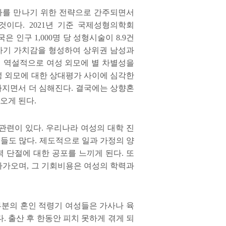
자를 만나기 위한 전략으로 간주되면서
 것이다
. 2021
년 기준 국제성형의학회
국은 인구
1,000
명 당 성형시술이
8.9
건
자기 가치감을 형성하여 상위권 남성과
 역설적으로 여성 외모에 별 차별성을
성 외모에 대한 상대평가 사이에 심각한
아지면서 더 심해진다
.
결국에는 상향혼
져오게 된다
.
 관련이 있다
.
우리나라 여성의 대학 진
성들도 많다
.
제도적으로 일과 가정의 양
력 단절에 대한 공포를 느끼게 된다
.
또
 다가오며
,
그 기회비용은 여성의 학력과
부분의 혼인 적령기 여성들은 가사나 육
다
.
출산 후 한동안 피치 못하게 겪게 되