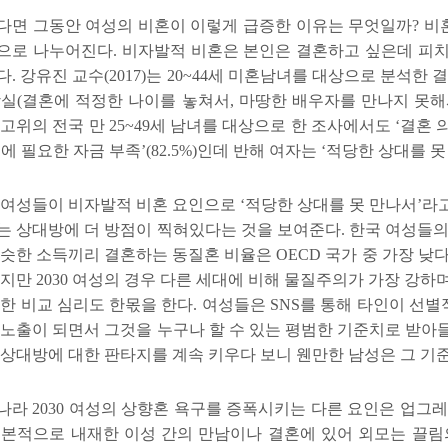
다면 그동안 여성의 비혼이 이렇게 급증한 이유는 무엇일까
?
비
으로 나누어진다
.
비자발적 비혼은 본인은 결혼하고 싶은데 피치
다
.
강유진 교수
(2017)
는
20~44
세 미혼남녀를 대상으로 분석한 
상실
(
결혼에 적정한 나이를 놓쳐서
,
마땅한 배우자를 만나지 못
저고위의 전국 만
25~49
세 남녀를 대상으로 한 조사에서도
‘
결혼 
에 필요한 자금 부족
’
(82.5%)
인데 반해 여자는
‘
적당한 상대를 못
 여성들이 비자발적 비혼 요인으로
‘
적당한 상대를 못 만나서
’
라
는 상대방에 더 방점이 찍혀있다는 것을 보여준다
.
한국 여성들의
비슷한 소득끼리 결혼하는 동질혼 비율은
OECD
국가 중 가장 낮
하지만
2030
여성의 경우 다른 세대에 비해 물질주의가 가장 강하
통한 비교 심리도 한몫을 한다
.
여성들은
SNS
를 통해 타인이 선별
 노출이 되면서 그것을 누구나 할 수 있는 평범한 기준치로 받아
 상대방에 대한 판타지를 계속 키우다 보니 웬만한 남성은 그 기
나라
2030
여성의 상향혼 욕구를 증폭시키는 다른 요인은 업그레
기본적으로 내재한 이성 간의 만남이나 결혼에 있어 외모는 끌림