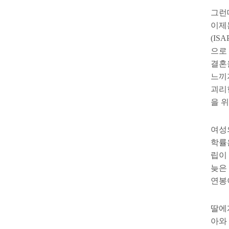
그런
이제
(ISA
으로
결혼
느끼
괴리
을 
여성
학률
립이
늦은
연봉
딸에
아와