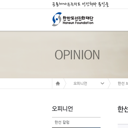
오피니언
한선 
한선 칼럼