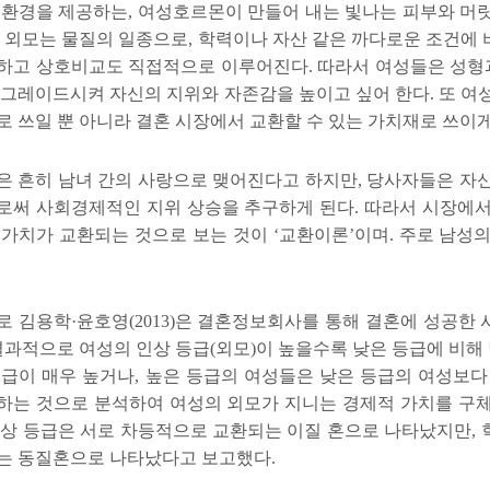
 환경을 제공하는
,
여성호르몬이 만들어 내는 빛나는 피부와 머
.
외모는 물질의 일종으로
,
학력이나 자산 같은 까다로운 조건에 
하고 상호비교도 직접적으로 이루어진다
.
따라서 여성들은 성형
업그레이드시켜 자신의 지위와 자존감을 높이고 싶어 한다
.
또 여
로 쓰일 뿐 아니라 결혼 시장에서 교환할 수 있는 가치재로 쓰이
은 흔히 남녀 간의 사랑으로 맺어진다고 하지만
,
당사자들은 자신
로써 사회경제적인 지위 상승을 추구하게 된다
.
따라서 시장에서
 가치가 교환되는 것으로 보는 것이
‘
교환이론
’
이며
.
주로 남성의
로 김용학
·
윤호영
(2013)
은 결혼정보회사를 통해 결혼에 성공한 
결과적으로 여성의 인상 등급
(
외모
)
이 높을수록 낮은 등급에 비해
등급이 매우 높거나
,
높은 등급의 여성들은 낮은 등급의 여성보다
하는 것으로 분석하여 여성의 외모가 지니는 경제적 가치를 구
인상 등급은 서로 차등적으로 교환되는 이질 혼으로 나타났지만
,
는 동질혼으로 나타났다고 보고했다
.