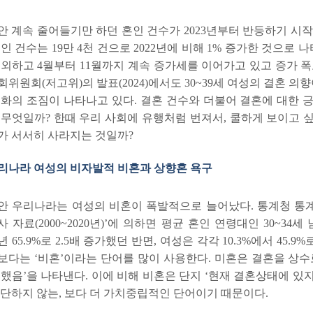
안 계속 줄어들기만 하던 혼인 건수가
2023
년부터 반등하기 시
혼인 건수는
19
만
4
천 건으로
2022
년에 비해
1%
증가한 것으로 
제외하고
4
월부터
11
월까지 계속 증가세를 이어가고 있고 증가 
회위원회
(
저고위
)
의 발표
(2024)
에서도
30~39
세 여성의 결혼 의
변화의 조짐이 나타나고 있다
.
결혼 건수와 더불어 결혼에 대한 
 무엇일까
?
한때 우리 사회에 유행처럼 번져서
,
쿨하게 보이고 
가 서서히 사라지는 것일까
?
 우리나라 여성의 비자발적 비혼과 상향혼 욕구
안 우리나라는 여성의 비혼이 폭발적으로 늘어났다
.
통계청 통
사 자료
(2000~2020
년
)
’
에 의하면 평균 혼인 연령대인
30~34
세 
년
65.9%
로
2.5
배 증가했던 반면
,
여성은 각각
10.3%
에서
45.9%
보다는
‘
비혼
’
이라는 단어를 많이 사용한다
.
미혼은 결혼을 상수
못했음
’
을 나타낸다
.
이에 비해 비혼은 단지
‘
현재 결혼상태에 있지
판단하지 않는
,
보다 더 가치중립적인 단어이기 때문이다
.