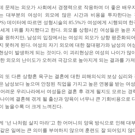
데 문제는 외모가 사회에서 경쟁력으로 작용하며 더 좋은 배우
는 대부분의 여성이 외모에 많은 시간과 비용을 투자한다는
PS)
데이터에 따르면 성형시술의
85.5%
가 여성에게 시행되며 한
 세계
1
위를 차지했다고 한다
.
외모를 상향시킨 여성들은 높은 
을 원하지만
,
남성의 입장에서는 여성의 외모가 상향 평준화되어
지 못하게 된다
.
여성의 자기 외모에 대한 절대평가와 남성의 여
현상이 발생하게 되는 것이다
.
이 괴리현상은 여성의 나이가 많
위한 외모의 난이도가 오히려 극강으로 높아지게 되는 결과를 가
의 또 다른 상향혼 욕구는 결혼에 대한 피해의식의 보상 심리와
은 남성보다 높으며 안정된 직업을 가지고 높은 연봉을 받는 여
 어려운 우리나라에서 여성들은 결혼 후 겪게 될지도 모르는 경
 나이에 결혼해 겪게 될 출산과 양육이 너무나 큰 기회비용으로
이 높을수록 더 크게 느껴진다
.
게
‘
넌 나처럼 살지 마라
’
고 한 어머니의 양육 방식으로 인해 대
 같은 일에는 큰 의미를 부여하지 않으며 훈련도 잘 되어있지 않