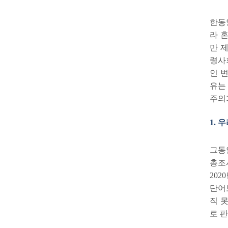
한동
라 
만 
령사
인 
유는
주의
1.
그동
총조
2020
단어
직 
로 