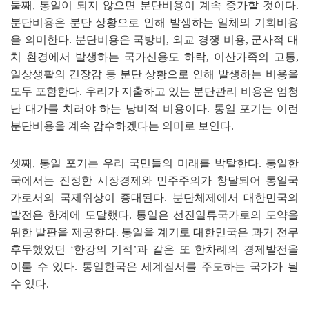
둘째
,
통일이 되지 않으면 분단비용이 계속 증가할 것이다
.
분단비용은 분단 상황으로 인해 발생하는 일체의 기회비용
을 의미한다
.
분단비용은 국방비
,
외교 경쟁 비용
,
군사적 대
치 환경에서 발생하는 국가신용도 하락
,
이산가족의 고통
,
일상생활의 긴장감 등 분단 상황으로 인해 발생하는 비용을
모두 포함한다
.
우리가 지출하고 있는 분단관리 비용은 엄청
난 대가를 치러야 하는 낭비적 비용이다
.
통일 포기는 이런
분단비용을 계속 감수하겠다는 의미로 보인다
.
셋째
,
통일 포기는 우리 국민들의 미래를 박탈한다
.
통일한
국에서는 진정한 시장경제와 민주주의가 창달되어 통일국
가로서의 국제위상이 증대된다
.
분단체제에서 대한민국의
발전은 한계에 도달했다
.
통일은 선진일류국가로의 도약을
위한 발판을 제공한다
.
통일을 계기로 대한민국은 과거 전무
후무했었던
‘
한강의 기적
’
과 같은 또 한차례의 경제발전을
이룰 수 있다
.
통일한국은 세계질서를 주도하는 국가가 될
수 있다
.