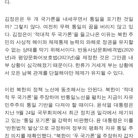
다
.
김정은은 두 개 국가론을 내세우면서 통일을 포기한 것일
까
?
그렇지 않다
.
여전히 무력 통일의 꿈을 버리지 않고 있
다
.
김정은이
‘
적대적 두 국가론
’
을 들고나온 이유는 북한 주
민의 사상적 해이와 체제통제 능력의 와해로 정권을 유지할
수 없는 상태를 막기 위해서이다
.
반동사상문화배격법
(2020
년
)
과 평양문화어보호법
(2023
년
)
을 제정한 것은 그만큼 내
부 상황이 심각해졌기 때문이다
.
한류가 거세게 부는 상황에
서 모든 남북 관계를 단절해야만 체제가 유지될 수 있다
.
이런 북한의 정책 노선에 동조해서는 안된다
.
북한이
‘
적대
적 두 국가론
’
을 주장하며 반통일노선을 펼치는 지금이 자유
민주주의 통일 기반을 다져야 할 때이다
.
윤석열 대통령은
지난
9
월
24
일 국무회의에서 최근 정치권 일각에서 제기되
고 있는
‘
통일 포기론
’
을 강력히 비판했다
.
윤 대통령은 이를
‘
반헌법적 발상
’
으로 규정하며 정부의 평화적 자유 통일 추
진 의지를 재확인했다
.
“
북한이
‘
두 국가론
’
을 주장하자 갑자