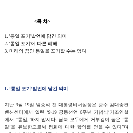
<목 차>
1. '통일 포기'발언에 담긴 의미
2. '통일 포기'에 따른 폐해
3. 미래의 꿈인 통일을 포기할 수는 없다
1. ‘
통일 포기
’
발언에 담긴 의미
지난
9
월
19
일 임종석 전 대통령비서실장은 광주 김대중컨
벤션센터에서 열린
‘
9·19
공동선언
6
주년 기념식
’
기조연설
에서
“
통일
,
하지 맙시다
.
남북 모두에게 거부감이 높은
‘
통
일
’
을 유보함으로써 평화에 대한 합의를 얻을 수 있다
”
며