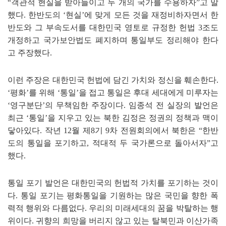
“
객관적 현실을 받아들이고 두 개의 국가를 수용하자
”
고 말
했다
.
한반도의
‘
현실
’
에 맞게 모든 것을 재정비하자면서 한
반도와 그 부속도서를 대한민국 영토로 규정한 헌법
3
조도
개정하고 국가보안법도 폐지하며 통일부도 정리해야 한다
고 주장했다
.
이런 주장은 대한민국 헌법에 담긴 가치와 정신을 훼손한다
.
‘
평화
’
를 위해
‘
통일
’
을 접고 통일은 후대 세대에게 미루자는
‘
영구분단
’
의 무책임한 주장이다
.
임종석 전 실장의 발언은
최근
‘
통일
’
을 지우고 있는 북한 김정은 정권의 정책과 맥이
닿아있다
.
작년
12
월 제
8
기
9
차 전원회의에서 북한은
“
한반
도의 통일을 포기하고
,
적대적 두 국가론으로 돌아서자
”
고
했다
.
통일 포기 발언은 대한민국의 헌법적 가치를 포기하는 것이
다
.
통일 포기는 평화통일을 기원하는 많은 국민을 향한 폭
력적 행위와 다름없다
.
우리의 미래세대의 꿈을 박탈하는 행
위이다
.
귀향의 희망을 버리지 않고 있는 탈북민과 이산가족