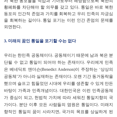
서 북한 동포들을 억압과 기아로부터 해방함으로써 북한의
황폐화를 차단해야 할 의무를 갖고 있다
.
통일은 바로 북한
동포의 인간적 존엄과 가치를 회복하고 우리 민족의 자긍심
을 회복하는 길이다
.
통일 포기는 이런 인간 존엄의 문제를
외면한다
.
3.
미래의 꿈인 통일을 포기할 수는 없다
우리는 한민족 공동체이다
.
공동체이기 때문에 남과 북은 분
단될 수 없고 통일이 되어야 하는 존재이다
.
우리에게 민족
은 베네딕트 앤더슨
(Benedict Anderson)
이 주장하는
‘
상상의
공동체
’
가 아니라 실재하는 존재이다
.
오랜 기간 동거동락을
했으며 슬프고 힘들었던 시대에 우리를 생존할 수 있게 만든
바탕이 가족과 민족개념이다
.
대한민국은 이런 민족공동체
가 중심이 되고
,
헌법적 가치에 따라 세워진 통일지향의 국
가이다
.
분단 이후 모든 사람들의 염원은 통일이다
.
미래지
향적인 통일의 꿈이 사라지면
,
국가의 목표를 상실하게 된