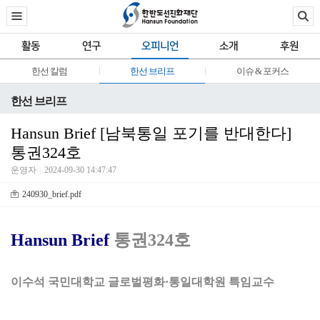
활동
연구
오피니언
소개
후원
한선 칼럼
한선 브리프
이슈 & 포커스
한선 브리프
Hansun Brief [남북통일 포기를 반대한다]
통권324호
운영자
2024-09-30 14:47:47
240930_brief.pdf
Hansun Brief
통권324호
이수석 국민대학교 글로벌평화·통일대학원 특임교수