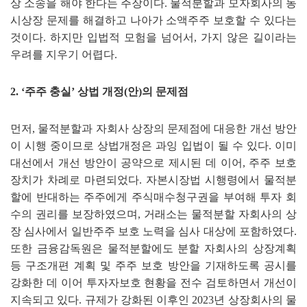
상 소송을 해야 한다는 주장이다
.
물적분할과 모자회사의 동
시상장 문제를 해결하고 나아가 소액주주 보호할 수 있다는
것이다
.
하지만 입법적 모험을 넘어서
,
가지 않은 길이라는
우려를 지우기 어렵다
.
2.
‘
주주 충실
’
상법 개정
(
안
)
의 문제점
먼저
,
물적분할과 자회사 상장의 문제점에 대응한 개선 방안
이 시행 중이므로 상법개정은 과잉 입법이 될 수 있다
.
이미
대선에서 개선 방안이 공약으로 제시된 데 이어
,
주주 보호
장치가 차례로 마련되었다
.
자본시장법 시행령에서 물적분
할에 반대하는 주주에게 주식매수청구권을 부여해 투자 회
수의 권리를 보장하였으며
,
거래소는 물적분할 자회사의 상
장 심사에서 일반주주 보호 노력을 심사 대상에 포함하였다
.
또한 금융감독원은 물적분할에도 분할 자회사의 상장계획
등 구조개편 계획 및 주주 보호 방안을 기재하도록 공시를
강화한 데 이어 투자자보호 현황을 전수 검토하면서 개선이
지속되고 있다
.
규제가 강화된 이후인
2023
년 상장회사의 물