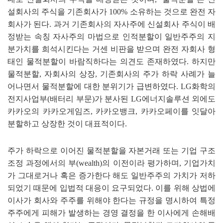
설회사의 주식을 기존회사가
100%
소유하는 것으로 완전 자
회사가 된다
.
과거 기존회사의 자사주에 신설회사 주식이 배
정받는 속칭 자사주의 마법으로 인적분할이 일반주주의 지
분가치를 희석시킨다는 거센 비판을 받으며 완전 자회사 형
태인 물적분할이 바람직하다는 의견도 존재하였다
.
하지만
물적분할
,
자회사의 상장
,
기존회사의 주가 하락 사례가 늘
어나면서 물적분할에 대한 분위기가 급변하였다
. LG
화학의
전지사업부
(
배터리 부문
)
가 분사된
LG
에너지솔루션 외에도
카카오의 카카오게임즈
,
카카오뱅크
,
카카오페이를 잇달아
분할하고 상장한 것이 대표적이다
.
주가 하락으로 이어진 물적분할을 자본거래 또는 기업 구조
조정 과정에서의 부
(wealth)
의 이전이라 평가하며
,
기업가치
가 그대로거나 혹은 증가한다 해도 일반주주의 가치가 저하
되었기 때문에 입법적 대응이 요구되었다
.
이를 위해 상법에
이사가 회사와 주주를 위해야 한다는 규정을 명시하여 특정
주주에게 피해가 발생하는 경영 결정을 한 이사에게 손해배