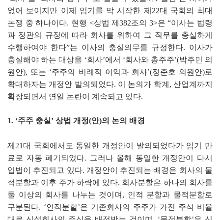
없어 보이지만 이제 임기를 막 시작한 제
22
대 국회의 최대
논쟁 중 하나이다
.
현행
<
상법 제
382
조의
3>
은
“
이사는 법령
과 정관의 규정에 따라 회사를 위하여 그 직무를 충실하게
수행하여야 한다
”
는 이사의 충실의무를 규정한다
.
이사가
충실해야 하는 대상을
‘
회사
’
에서
‘
회사와 총주주
’
(
박주민 의
원안
),
또는
‘
주주의 비례적 이익과 회사
’
(
정준호 의원안
)
로
확대하자는 개정안 발의되었다
.
이 논의가 학계
,
산업계까지
확장되면서 연일 논란이 계속되고 있다
.
1.
‘
주주 충실
’
상법 개정
(
안
)
의 논의 배경
제
21
대 국회에서도 동일한 개정안이 발의되었다가 임기 만
료로 자동 폐기되었다
.
그러나 올해 동일한 개정안이 다시
입법이 추진되고 있다
.
개정안이 추진되는 배경은 회사의 물
적분할과 이후 주가 하락에 있다
.
회사분할은 하나의 회사를
둘 이상의 회사를 나누는 것이며
,
인적 분할과 물적분할로
구분된다
.
‘
인적분할
’
은 기존회사의 주주가 가진 주식 비율
대로 신설회사의 주식을 배정받는 것이며
,
‘
물적분할
’
은 신