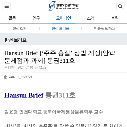
활동
연구
오피니언
소개
후원
한선 칼럼
한선 브리프
이슈 & 포커스
한선 브리프
Hansun Brief [‘주주 충실’ 상법 개정(안)의
문제점과 과제] 통권311호
운영자
2024-07-01 14:42:32
240701_brief.pdf
Hansun Brief
통권311호
김윤경 인천대학교 동북아국제통상물류학부 교수
‘
회사
’
를
‘
회사와 총주주
’
로 말할 수 있을까
?
일견 큰 차이가