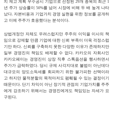
치 제고 계획 우수공시 기업으로 선정된
29
개 종목의 최근
1
년 주가 상승률이
50%
를 넘어 시장에 비해 두 배 높게 나타
났다
.
자본비용과 기업가치 경영 실현을 위한 정보를 공개하
고 이에 주주가 호응했다는 분석이다
.
상법개정안 자체도 우려스럽지만 주주의 이익을 이사의 책
임으로 강제할 만큼 기업에 대한 신뢰 부족이 더욱 걱정스럽
기만 하다
.
신뢰를 구축하지 못한 다양한 이유가 존재하지만
일부 경영진의 책임도 배제할 수 없다
.
카카오의 자회사인
카카오페이는 경영진이 상장 직후 스톡옵션을 행사하면서
주가가 급락하였다
.
당시 규제 사각지대로 불법이 아닌데다
대규모의 양도소득세를 회피하기 위한 불가피한 선택이라
고 하지만 물적분할의 목적마저도 폄훼될 수 있는 결정이기
때문이다
.
단기 차익이 아닌 장기적 관점의 기업가치를 주주
에게 강조하기 위해서는 경영진에게도 책임있는 자세가 요
구된다
.