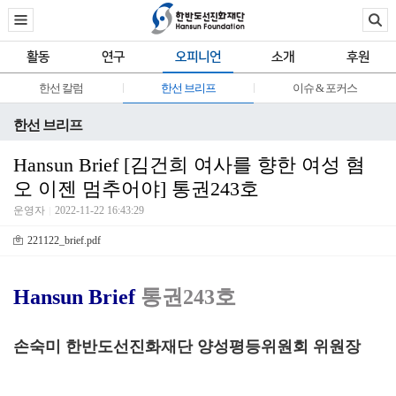
활동
연구
오피니언
소개
후원
한선 칼럼
한선 브리프
이슈 & 포커스
한선 브리프
Hansun Brief [김건희 여사를 향한 여성 혐
오 이젠 멈추어야] 통권243호
운영자
2022-11-22 16:43:29
221122_brief.pdf
Hansun Brief
통권243호
손숙미 한반도선진화재단 양성평등위원회 위원장