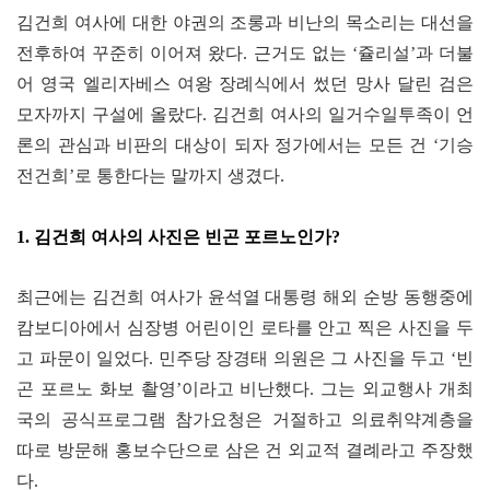
김건희 여사에 대한 야권의 조롱과 비난의 목소리는 대선을
전후하여 꾸준히 이어져 왔다
.
근거도 없는
‘
쥴리설
’
과 더불
어 영국 엘리자베스
여
왕 장례식에서 썼던 망사 달린 검은
모자까지 구설에 올랐다
.
김건희 여사의 일거수일투족이 언
론의 관심과 비판의 대상이 되자 정가에서는 모든 건
‘
기승
전건희
’
로 통한다는 말까지 생겼다
.
1. 김건희 여사의 사진은 빈곤 포르노인가?
최근에는 김건희 여사가 윤석열 대통령 해외 순방 동행중에
캄보디아에서 심장병 어린이인 로타를 안고 찍은 사진을 두
고 파문이 일었다
.
민주당 장경태 의원은 그 사진을 두고
‘
빈
곤 포르노 화보 촬영
’
이라고 비난했다
.
그는 외교행사 개최
국의 공식프로그램 참가요청은 거절하고 의료취약계층을
따로 방문해 홍보수단으로 삼은 건 외교적 결례라고 주장했
다
.