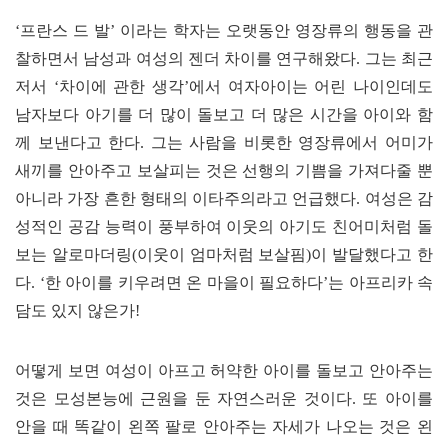
‘
프란스 드 발
’
이라는 학자는 오랫동안 영장류의 행동을 관
찰하면서 남성과 여성의 젠더 차이를 연구해왔다
.
그는 최근
저서
‘
차이에 관한 생각
’
에서 여자아이는 어린 나이인데도
남자보다 아기를 더 많이 돌보고 더 많은 시간을 아이와 함
께 보낸다고 한다
.
그는 사람을 비롯한 영장류에서 어미가
새끼를 안아주고 보살피는 것은 선행의 기쁨을 가져다줄 뿐
아니라 가장 흔한 형태의 이타주의라고 언급했다
.
여성은 감
성적인 공감 능력이 풍부하여 이웃의 아기도 친어미처럼 돌
보는 알로마더링
(
이웃이 엄마처럼 보살핌
)
이 발달했다고 한
다
.
‘
한 아이를 키우려면 온 마을이 필요하다
’
는 아프리카 속
담도 있지 않은가
!
어떻게 보면 여성이 아프고 허약한 아이를 돌보고 안아주는
것은 모성본능에 근원을 둔 자연스러운 것이다
.
또 아이를
안을 때 똑같이 왼쪽 팔로 안아주는 자세가 나오는 것은 왼