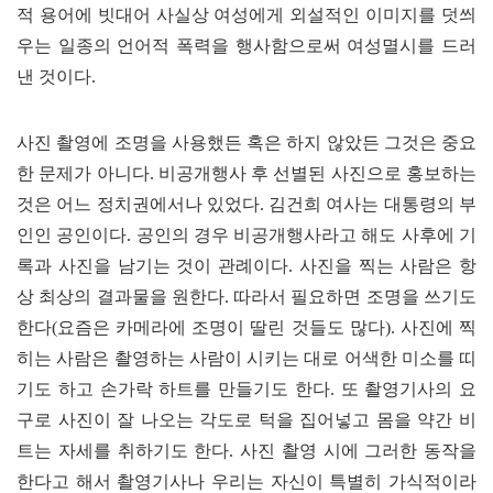
적 용어에 빗대어 사실상 여성에게 외설적인 이미지를 덧씌
우는 일종의 언어적 폭력을 행사함으로써 여성멸시를 드러
낸 것이다
.
사진 촬영에 조명을 사용했든 혹은 하지 않았든 그것은 중요
한 문제가 아니다
.
비공개행사 후 선별된 사진으로 홍보하는
것은 어느 정치권에서나 있었다
.
김건희 여사는 대통령의 부
인인 공인이다
.
공인의 경우 비공개행사라고 해도 사후에 기
록과 사진을 남기는 것이 관례이다
.
사진을 찍는 사람은 항
상 최상의 결과물을 원한다
.
따라서 필요하면 조명을 쓰기도
한다
(
요즘은 카메라에 조명이 딸린 것들도 많다
).
사진에 찍
히는 사람은 촬영하는 사람이 시키는 대로 어색한 미소를 띠
기도 하고 손가락 하트를 만들기도 한다
.
또 촬영기사의 요
구로 사진이 잘 나오는 각도로 턱을 집어넣고 몸을 약간 비
트는 자세를 취하기도 한다
.
사진 촬영 시에 그러한 동작을
한다고 해서 촬영기사나 우리는 자신이 특별히 가식적이라