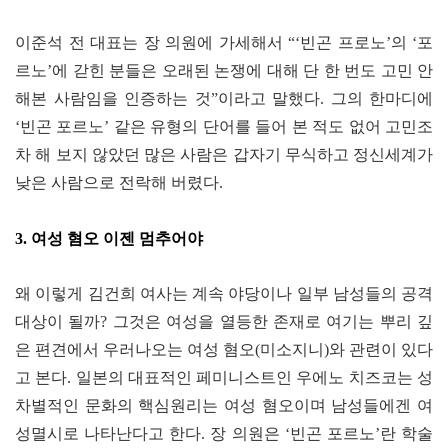
이준석 전 대표는 장 의원에 가세해서
“‘
빈곤 프로노
’
의
‘
포
르노
’
에 갇힌 분들은 오래된 논쟁에 대해 단 한 번도 고민 안
해본 사람임을 인증하는 것
”
이라고 말했다
.
그의 한마디에
‘
빈곤 포르노
’
같은 유형의 단어를 들어 본 적도 없어 고민조
차 해 보지 않았던 많은 사람은 갑자기 무식하고 정신세계가
낮은 사람으로 전락해 버렸다
.
3.
여성 혐오 이젠 멈추어야
왜 이렇게 김건희 여사는 계속 야당이나 일부 남성들의 공격
대상이 될까
?
그것은 여성을 열등한 존재로 여기는 뿌리 깊
은 편견에서 우러나오는 여성 혐오
(
미소지니
)
와 관련이 있다
고 본다
.
일본의 대표적인 페미니스트인 우에노 치즈코는 성
차별적인 문화의 핵심원리는 여성 혐오이며 남성들에겐 여
성멸시로 나타난다고 한다
.
장 의원은
‘
빈곤 포르노
’
란 학술