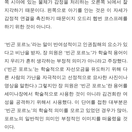
쪽 시야에 있는 물체가 감정을 처리하는 오른쪽 뇌에서 잘
지각하기 때문이다
.
왼쪽으로 아기를 안는 것은 이 자세가
감정적 연결을 촉진하기 때문이지 오드리 헵번 코스프레를
하기 위한 것이 아니다
.
‘
빈곤 포르노
’
라는 말이 반여성적이고 인권침해의 요소가 있
다고 비난을 받자
,
장 의원은
‘
빈곤 포르노
’
가 학술적 용어이
지 우리가 흔히 생각하는 부정적 의미가 아니라고 주장했다
.
(
‘
빈곤 포르노
’
는 학술적으로 자선모금을 유도하기 위해 다
른 사람의 가난을 자극적이고 선정적으로 묘사한 사진이나
영상을 말한다
.)
그렇지만 장 의원은
‘
빈곤 포르노
’
란 용어를
세미나장에서 학술적으로 사용한 것이 아니라 김건희란 여
성을 공격하기 위해서 사용했다
.
이 단어를 접한 대부분은
‘
빈곤 포르노
’
의 학술적 의미를 모르고 있었던 경우가 많아
,
포르노의 일반적인 의미인 부정적인 이미지를 떠올렸을 것
이다
.