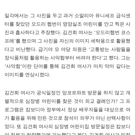
일각에서는 그 사진을 두고 과거 소말리아 유니세프 급식센
터를 찾았던 오드리 헵번이 영양실조 어린이를 안고 찍은 사
진과 흡사하다고 주장했다
.
김건희 여사는
‘
오드리헵번 코스
프레
’
를 했으며 그 사진을 자신의 이미지 세탁용으로 활용했
다고 비난했다
.
급기야 모 야당 의원은
‘
고통받는 사람들을
장식품처럼 활용하는 사악함부터 버려야 한다
’
고 했다
.
그는
‘
사악함
’
이란 단어를 통해 김건희 여사가 마치 악마 같다는
이미지를 연상시켰다
.
김건희 여사가 공식일정인 앙코르와트 방문을 하지 않고 개
별적으로 심장병 어린이를 찾은 것이 외교 결례인가
?
그 프
로그램은 캄보디아 정부에서 정상 배우자들을 대상으로 여
가 활용을 위해 만든 것으로 참석이 의무가 아닌 선택사항이
었다
.
또
김건희 여사의 심장병 어린이집 방문일정은 캄보디
아 정부가 허락했기에 가능했다고 본다
.
김건희 여사가 일정