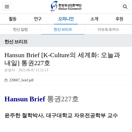
활동
연구
오피니언
소개
후원
한선 칼럼
한선 브리프
이슈 & 포커스
한선 브리프
Hansun Brief [K-Culture의 세계화: 오늘과
내일] 통권227호
운영자
2022-06-07 15:12:13
220607_brief.pdf
Hansun Brief
통권227호
윤주한 철학박사, 대구대학교 자유전공학부 교수