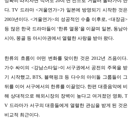
정확히 따지자면 적어도
20
여 년 전으로 거슬러 올라가야 한
다
. TV
드라마
<
겨울연가
>
가 일본에 방영되기 시작한 것은
2003
년이다
. <
겨울연가
>
의 성공적인 수출 이후로
, <
대장금
>
등 많은 한국 드라마들이
‘
한류 열풍
’
을 이끌며 일본
,
동남아
시아
,
몽골 등 아시아권에서 열렬한 사랑을 받아 왔다
.
한류의 흐름이 어떤 변화를 맞이한 것은
2012
년 즈음이다
.
가수 싸이의
<
강남스타일
>
이 서구권에서 공전의 주목을 받
기 시작했고
, BTS,
블랙핑크 등 다수의 아이돌 그룹들이 그
뒤를 이어 서구에서의 한류를 이끌었다
.
한편 대중음악에 비
해 상대적으로 해외시장의 장벽이 높다고 여겨졌던 영화
, T
V
드라마가 서구의 대중들에게 열렬한 관심을 받게 된 것은
비교적 최근이다
.