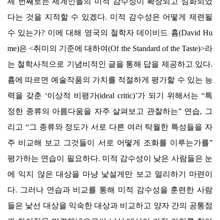
세 번째로는 세계인들의 미적 감수성이 확장되고 심화되었
다는 것을 지적할 수 있겠다
.
미적 감수성은 어떻게 제련될
수 있는가
?
이에 대해 영국의 철학자 데이비드 흄
(David Hu
me)
은
<
취미의 기준에 대하여
(Of the Standard of the Taste)>
라
는 철학사적으로 기념비적인 글을 통해 답을 제공하고 있다
.
흄에 따르면 예술작품의 가치를 적절하게 평가할 수 있는 능
력을 갖춘
‘
이상적 비평가
(ideal critic)’
가 되기 위해서는
“
특
정한 종류의 아름다움을 자주 살펴보고 관찰하는
”
연습
,
그
리고
“
그 종류와 정도가 서로 다른 여러 탁월한 특성들을 자
주 비교해 보고 그것들이 서로 어떻게 조화를 이루는가를
”
평가하는 연습이 필요하다
.
미적 감수성이 낮은 사람들은 눈
에 익지 않은 대상을 마냥 낯설게만 보고 멀리하기 마련이
다
.
그러나 연습과 비교를 통해 미적 감수성을 훈련한 사람
들은 낯선 대상을 익숙한 대상과 비교하고 양자 간의 공통점