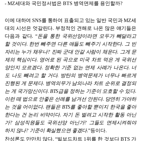
- MZ
세대와 국민정서법은
BTS
병역면제를 용인할까
?
이에 대하여
SNS
를 통하여 표출되고 있는 일반 국민과
MZ
세
대의 시선은 엇갈린다
.
부정적인 견해로 나온 많은 얘기들은
다음과 같다
.
“
돈을 통한 국위선양이라면 모두가 빼달라고
할 것이다
.
한번 빼주면 다른 애들도 빼주기 시작한다
.
그 빈
자리는 누가 채우나
?
진짜 군대 안갈 사람이 채운다
.
그게 문
제의 핵심이다
.
영어로 된 곡으로 미국 차트 먹은 게 국위선
양인지 모르겠다
.
정확한 기준 없는 면제 사례가 나온다
.
너
도 나도 빼려고 할 거다
.
방탄의 병역문제가 너무나 빠르게
진행된 게 문제다
.
병역의무가 남의나라 차트 순위로 결정되
는 게 국가망신이다
. BTS
급을 정하는 기준이 모호할 수 있다
.
이런 떼 법으로 안좋은 선례를 남겨선 안된다
.
당연히 가야하
는 것을 어이없다
.
팬들은
BTS
를 좋아할 뿐이지 한국을 좋아
한다는 건 논리 비약이다
.
자기 돈 벌려고 시작한 활동 아닌
가
?
삼성직원들도 국위선양 아닌가
?
그들도 면제시켜줘야
하지 않나
?
기준이 확실했으면 좋겠다
.
”
등이다
.
찬성론도 만만치 않다
.
“
빌보드차트
1
위를 한 것보다
BTS
가