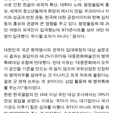
사로 인한 한글의 세계적 확산
,
대취타 노래
,
평창올림픽 홍
보
,
세계의 청소년들에게 희망의 메시지 전달
,
우크라이나 지
지와 성금과 반전 운동
,
한국에 대한 긍정이미지와 한복 김치
등의 홍보와 관광에 큰 영향을 주고 있다
.
평창올림픽 때
26
만 여명의 외국인이 입국했는데
BTS
콘서트를 보러
18
만 여
명이 입국했다
.
무시할 숫자가 아니다
.
”
등이다
.
대한민국 국군 현역병사와 전역자 입대예정자 대상 설문조
사 결과는 응답자의
68.2%
가
BTS
등 대중문화예술인의 병역
특례대상 포함에 반대했다
.
반대 이유는
‘
대중문화에서 모두
가 공인할 기준을 만드는 게 쉽지 않으며 국위선양은 인정하
되 병역의무를 없애주는 건 지나치고 외국 차트에 올랐다는
걸로 군 면제 논하는 게 코미디다
.
상업 활동에 왜 병역특례
를 주는가
?
’
등이었다
.
한편 한국갤럽의 만
18
세 이상 국민 대상 조사에서는
59%
가
찬성 응답을 보였다
.
이유는
‘
BTS
가 어느 대기업이나 국가
기관도 이루기 힘든 성과를 이뤘다
. BTS
가 아니라 국익을 위