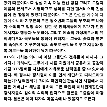
왔기 때문이다
.
즉 성실 지속 재능 헌신 공감 그리고 드림과
이룸의 본체로서 치열하고도 성의를 다한 팬서비스와 진실
함이 밴 활동이 있었기 때문이다
.
그것은 단순한 가수의 차
원이 아니라
지구촌의 모든 청소년과 그들의 부모와 또 나아
가 소외되고 절망 속에 갇힌 뭇 인격체들에게
BTS
가 던진
메시지와 행동과 노랫말이
,
그리고 예술적 완성체로서의 뮤
직비디오와 음원들을 통하여 전해지는 그들의 숨결과 영혼
의 속삭임이 지구촌에 빛의 속도로 공감을 이루고 치유와 행
복 페로몬을 확산하여 왔기 때문이다
.
BTS
의 가치는 이미 더 이상 그들만의 전유물이 아니다
.
그
가치가 귀하다면 모두에게 다른 차원에서 공유하고 공감하
게끔
BTS
멤버들 자신에게 자유로운 선택권을 줄 수 있어야
한다
.
왜 정부나 정치권이 이를 먼저 재단하고 따라오라고
하는가
?
병역면제가 초미의 국민적인 관심사인 시점에서 지
금은 거버넌스 해법을 통하여 모든 국민과 이해관계집단과
당사자들의 참여와 숙의와 협력으로 결론을 도출함이 마땅
하다
.
결론은 이미 각자의 마음속에 나 있을지도 모른다
.