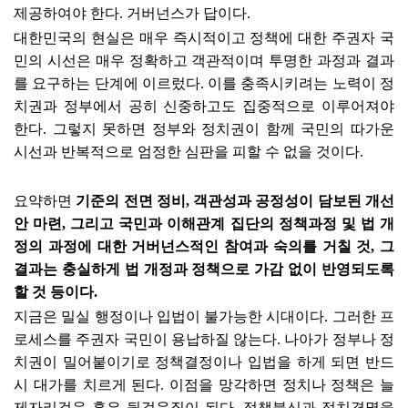
제공하여야 한다
.
거버넌스가 답이다
.
대한민국의 현실은 매우 즉시적이고 정책에 대한 주권자 국
민의 시선은 매우 정확하고 객관적이며 투명한 과정과 결과
를 요구하는 단계에 이르렀다
.
이를 충족시키려는 노력이 정
치권과 정부에서 공히 신중하고도 집중적으로 이루어져야
한다
.
그렇지 못하면 정부와 정치권이 함께 국민의 따가운
시선과 반복적으로 엄정한 심판을 피할 수 없을 것이다
.
요약하면
기준의 전면 정비
,
객관성과 공정성이 담보된 개선
안 마련
,
그리고 국민과 이해관계 집단의 정책과정 및 법 개
정의 과정에 대한 거버넌스적인 참여과 숙의를 거칠 것
,
그
결과는 충실하게 법 개정과 정책으로 가감 없이 반영되도록
할 것 등이다
.
지금은 밀실 행정이나 입법이 불가능한 시대이다
.
그러한 프
로세스를 주권자 국민이 용납하질 않는다
.
나아가 정부나 정
치권이 밀어붙이기로 정책결정이나 입법을 하게 되면 반드
시 대가를 치르게 된다
.
이점을 망각하면 정치나 정책은 늘
제자리걸음 혹은 뒷걸음질이 된다
.
정책불신과 정치경멸을