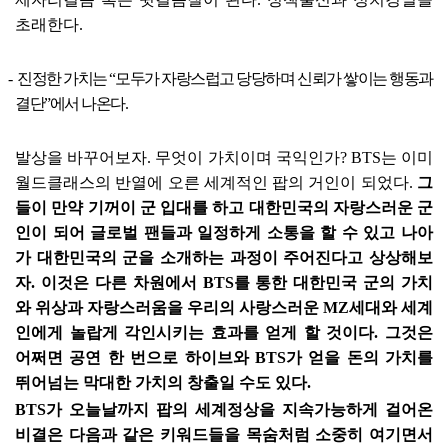
초래한다
.
-
진정한 가치는
“
모두가 자랑스럽고 당당하며 신뢰가 쌓이는 행동과
결단
”
에서 나온다
.
발상을 바꾸어보자
.
무엇이 가치이며 국익인가
? BTS
는 이미
월드클래스의 반열에 오른 세계적인 팝의 거인이 되었다
.
그
들이 만약 기꺼이 군 입대를 하고 대한민국의 자랑스러운 군
인이 되어 글로벌 팬들과 일정하게 소통을 할 수 있고 나아
가 대한민국의 군을 소개하는 과정이 주어진다고 상상해보
자
.
이것은 다른 차원에서
BTS
를 통한 대한민국 군의 가치
와 위상과 자랑스러움을 우리의 사랑스러운
MZ
세대와 세계
인에게 놀랍게 각인시키는 효과를 얻게 할 것이다
.
그것은
어쩌면 공연 한 번으로 하이브와
BTS
가 얻을 돈의 가치를
뛰어넘는 막대한 가치의 창출일 수도 있다
.
BTS
가 오늘날까지 팝의 세계정상을 지속가능하게 걸어온
비결은 다음과 같은 키워드들을 목숨처럼 소중히 여기면서