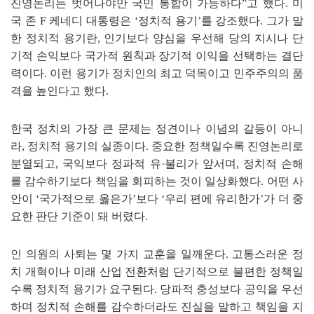
진영논리는 벗어나야만 국민 통합이 가능하다
”
고 했다
.
미
국 존
F
케네디 대통령은
‘
정치적 용기
’
를 강조했다
.
그가 말
한 정치적 용기란
,
인기보다 양심을 우선해 당의 지시나 단
기적 손익보다 국가적 원칙과 장기적 이익을 선택하는 결단
력이다
.
이런 용기가 정치인의 최고 덕목이고 민주주의의 품
격을 높인다고 했다
.
한국 정치의 가장 큰 문제는 정견이나 이념의 갈등이 아니
라
,
정치적 용기의 실종이다
.
중요한 정책일수록 진영논리로
분열되고
,
국익보다 정파적 유
·
불리가 앞서며
,
정치적 손해
를 감수하기보다 책임을 회피하는 것이 일상화했다
.
어떤 사
안이
‘
국가적으로 옳은가
’
보다
‘
우리 편에 유리한가
’
가 더 중
요한 판단 기준이 돼 버렸다
.
인 의원의 사퇴는 몇 가지 교훈을 일깨운다
.
고통스러운 정
치 개혁이나 미래 산업 전환처럼 단기적으로 불편한 정책일
수록 정치적 용기가 요구된다
.
당파적 충성보다 공익을 우선
하며 정치적 손해를 감수하더라도 진실을 말하고 책임을 지