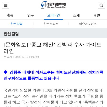
활동
연구
오피니언
소개
후원
한선 칼럼
한선 브리프
이슈 & 포커스
한선 칼럼
[문화일보] ‘종교 해산’ 겁박과 수사 가이드
라인
운영자
2025-12-12 14:00:56
◆ 김형준 배재대 석좌교수는 한반도선진화재단 정치개혁
연구회장으로 활동하고 있습니다
국민의힘 인요한 의원이
10
일 의원직 사퇴를 전격 선언했다
.
그는
“
오직 진영 논리만을 따라가는 정치 행보가 국민을 힘
들게 하고 국가 발전의 장애물이 되고 있다
”
며
“
흑백논리와