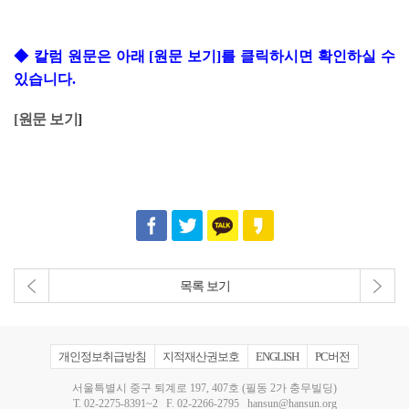
◆
칼럼 원문은 아래 [원문 보기]를 클릭하시면 확인하실 수
있습니다.
[
원문 보기
]
목록 보기
개인정보취급방침
지적재산권보호
ENGLISH
PC버전
서울특별시 중구 퇴계로 197, 407호 (필동 2가 충무빌딩)
T.
02-2275-8391~2
F. 02-2266-2795
hansun@hansun.org