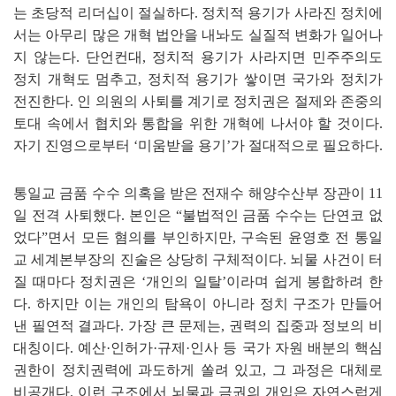
는 초당적 리더십이 절실하다
.
정치적 용기가 사라진 정치에
서는 아무리 많은 개혁 법안을 내놔도 실질적 변화가 일어나
지 않는다
.
단언컨대
,
정치적 용기가 사라지면 민주주의도
정치 개혁도 멈추고
,
정치적 용기가 쌓이면 국가와 정치가
전진한다
.
인 의원의 사퇴를 계기로 정치권은 절제와 존중의
토대 속에서 협치와 통합을 위한 개혁에 나서야 할 것이다
.
자기 진영으로부터
‘
미움받을 용기
’
가 절대적으로 필요하다
.
통일교 금품 수수 의혹을 받은 전재수 해양수산부 장관이
11
일 전격 사퇴했다
.
본인은
“
불법적인 금품 수수는 단연코 없
었다
”
면서 모든 혐의를 부인하지만
,
구속된 윤영호 전 통일
교 세계본부장의 진술은 상당히 구체적이다
.
뇌물 사건이 터
질 때마다 정치권은
‘
개인의 일탈
’
이라며 쉽게 봉합하려 한
다
.
하지만 이는 개인의 탐욕이 아니라 정치 구조가 만들어
낸 필연적 결과다
.
가장 큰 문제는
,
권력의 집중과 정보의 비
대칭이다
.
예산
·
인허가
·
규제
·
인사 등 국가 자원 배분의 핵심
권한이 정치권력에 과도하게 쏠려 있고
,
그 과정은 대체로
비공개다
.
이런 구조에서 뇌물과 금권의 개입은 자연스럽게