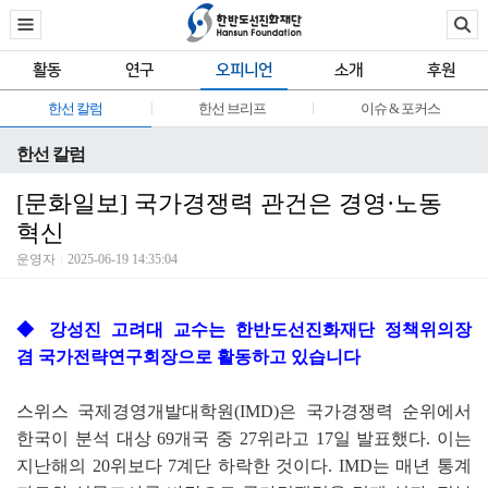
활동
연구
오피니언
소개
후원
한선 칼럼
한선 브리프
이슈 & 포커스
한선 칼럼
[문화일보] 국가경쟁력 관건은 경영·노동
혁신
운영자
2025-06-19 14:35:04
◆ 강성진 고려대 교수는 한반도선진화재단 정책위의장
겸 국가전략연구회장으로 활동하고 있습니다
스위스 국제경영개발대학원
(IMD)
은 국가경쟁력 순위에서
한국이 분석 대상
69
개국 중
27
위라고
17
일 발표했다
.
이는
지난해의
20
위보다
7
계단 하락한 것이다
. IMD
는 매년 통계