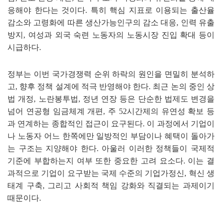
응해야 한다는 것이다
.
특히 핵심 지표로 이용되는 출산율
감소와 고령화에 따른 생산가능인구의 감소 대응
,
인력 유출
방지
,
여성과 외국 숙련 노동자의 노동시장 진입 확대 등이
시급하다
.
정부는 이번 국가경쟁력 순위 하락의 원인을 면밀히 분석하
고
,
향후 정책 설계에 적극 반영해야 한다
.
최근 논의 중인 상
법 개정
,
노란봉투법
,
정년 연장 등은 단순한 법제도 변경을
넘어 연공형 임금체계 개편
,
주
52
시간제의 유연성 확보 등
과 연계하는 종합적인 접근이 요구된다
.
이 과정에서 기업이
나 노동자 어느 한쪽에만 일방적인 부담이나 혜택이 돌아가
는 구조는 지양해야 한다
.
아울러 이러한 정책들이 국제적
기준에 부합하는지 여부 또한 중요한 고려 요소다
.
이는 결
과적으로 기업이 요구받는 국제 수준의 기업가정신
,
혁신 생
태계 구축
,
그리고 사회적 책임 강화와 직결되는 과제이기
때문이다
.