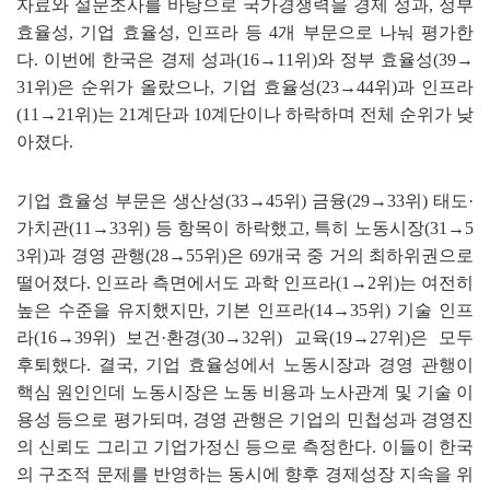
자료와 설문조사를 바탕으로 국가경쟁력을 경제 성과
,
정부
효율성
,
기업 효율성
,
인프라 등
4
개 부문으로 나눠 평가한
다
.
이번에 한국은 경제 성과
(16
→
11
위
)
와 정부 효율성
(39
→
31
위
)
은 순위가 올랐으나
,
기업 효율성
(23
→
44
위
)
과 인프라
(11
→
21
위
)
는
21
계단과
10
계단이나 하락하며 전체 순위가 낮
아졌다
.
기업 효율성 부문은 생산성
(33
→
45
위
)
금융
(29
→
33
위
)
태도
·
가치관
(11
→
33
위
)
등 항목이 하락했고
,
특히 노동시장
(31
→
5
3
위
)
과 경영 관행
(28
→
55
위
)
은
69
개국 중 거의 최하위권으로
떨어졌다
.
인프라 측면에서도 과학 인프라
(1
→
2
위
)
는 여전히
높은 수준을 유지했지만
,
기본 인프라
(14
→
35
위
)
기술 인프
라
(16
→
39
위
)
보건
·
환경
(30
→
32
위
)
교육
(19
→
27
위
)
은 모두
후퇴했다
.
결국
,
기업 효율성에서 노동시장과 경영 관행이
핵심 원인인데 노동시장은 노동 비용과 노사관계 및 기술 이
용성 등으로 평가되며
,
경영 관행은 기업의 민첩성과 경영진
의 신뢰도 그리고 기업가정신 등으로 측정한다
.
이들이 한국
의 구조적 문제를 반영하는 동시에 향후 경제성장 지속을 위