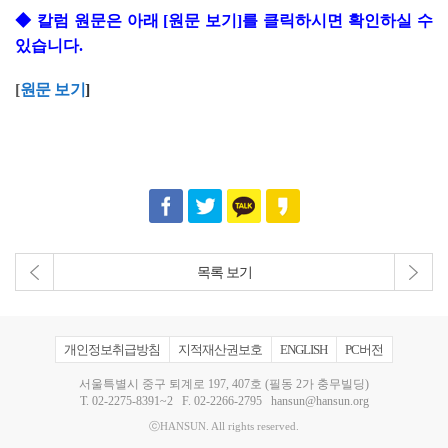
◆
칼럼 원문은 아래 [원문 보기]를 클릭하시면 확인하실 수
있습니다.
[
원문 보기
]
목록 보기
개인정보취급방침
지적재산권보호
ENGLISH
PC버전
서울특별시 중구 퇴계로 197, 407호 (필동 2가 충무빌딩)
T.
02-2275-8391~2
F. 02-2266-2795
hansun@hansun.org
ⓒHANSUN. All rights reserved.