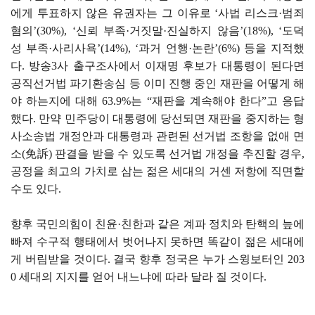
에게 투표하지 않은 유권자는 그 이유로 ‘사법 리스크·범죄
혐의’(30%), ‘신뢰 부족·거짓말·진실하지 않음’(18%), ‘도덕
성 부족·사리사욕’(14%), ‘과거 언행·논란’(6%) 등을 지적했
다. 방송3사 출구조사에서 이재명 후보가 대통령이 된다면
공직선거법 파기환송심 등 이미 진행 중인 재판을 어떻게 해
야 하는지에 대해 63.9%는 “재판을 계속해야 한다”고 응답
했다. 만약 민주당이 대통령에 당선되면 재판을 중지하는 형
사소송법 개정안과 대통령과 관련된 선거법 조항을 없애 면
소(免訴) 판결을 받을 수 있도록 선거법 개정을 추진할 경우,
공정을 최고의 가치로 삼는 젊은 세대의 거센 저항에 직면할
수도 있다.
향후 국민의힘이 친윤·친한과 같은 계파 정치와 탄핵의 늪에
빠져 수구적 행태에서 벗어나지 못하면 똑같이 젊은 세대에
게 버림받을 것이다. 결국 향후 정국은 누가 스윙보터인 203
0 세대의 지지를 얻어 내느냐에 따라 달라 질 것이다.