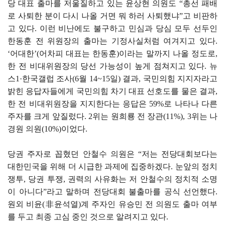
당 대표 출마를 저울질하고 있는 윤상현 의원도 “총선 패배
로 사퇴한 분이 다시 나올 거면 뭐 하러 사퇴했냐”고 비판하
고 있다. 이런 비난에도 불구하고 민심과 당심 모두 선두인
한동훈 전 위원장의 출마는 기정사실처럼 여겨지고 있다.
‘어대한’(어차피 대표는 한동훈)이라는 말까지 나올 정도로,
한 전 비대위원장의 당선 가능성이 높게 점쳐지고 있다. 뉴
스1·한국갤럽 조사(6월 14~15일) 결과, 국민의힘 지지자라고
밝힌 응답자들에게 국민의힘 차기 대표 선호도를 물은 결과,
한 전 비대위원장을 지지한다는 응답은 59%로 나타나 다른
주자를 크게 앞질렀다. 2위는 원희룡 전 장관(11%), 3위는 나
경원 의원(10%)이었다.
당권 주자로 꼽혔던 안철수 의원은 “저는 전당대회보다는
대한민국을 위해 더 시급한 과제에 집중하겠다. 눈앞의 정치
쟁투, 당권 투쟁, 권력의 사유화는 저 안철수의 정치적 소명
이 아니다”라고 말하며 전당대회 불출마를 공식 선언했다.
원외 비윤(非윤석열)계 주자인 유승민 전 의원도 출마 여부
를 두고 최종 고심 중인 것으로 알려지고 있다.