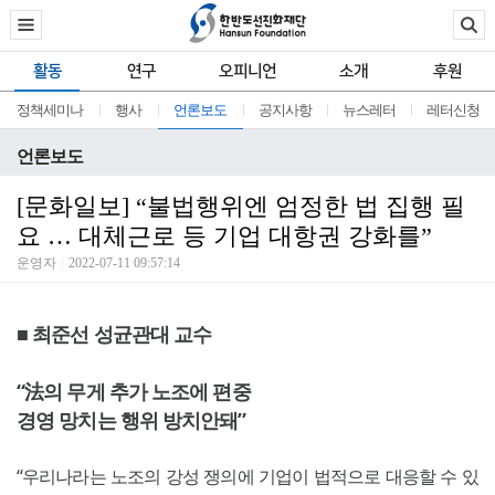
활동
연구
오피니언
소개
후원
정책세미나
행사
언론보도
공지사항
뉴스레터
레터신청
언론보도
[문화일보] “불법행위엔 엄정한 법 집행 필
요 … 대체근로 등 기업 대항권 강화를”
운영자
2022-07-11 09:57:14
■ 최준선 성균관대 교수
“法의 무게 추가 노조에 편중
경영 망치는 행위 방치안돼”
“우리나라는 노조의 강성 쟁의에 기업이 법적으로 대응할 수 있