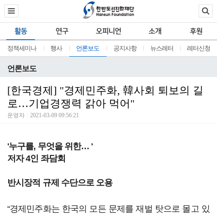
활동
연구
오피니언
소개
후원
정책세미나
행사
언론보도
공지사항
뉴스레터
레터신청
언론보도
[한국경제] "경제민주화, 韓사회 퇴보의 길
로…기업경쟁력 갉아 먹어"
운영자
2021-03-09 09:56:21
'누구를, 무엇을 위한… '
저자 4인 좌담회
반시장적 규제 수단으로 오용
“경제민주화는 한국의 모든 문제를 재벌 탓으로 몰고 있