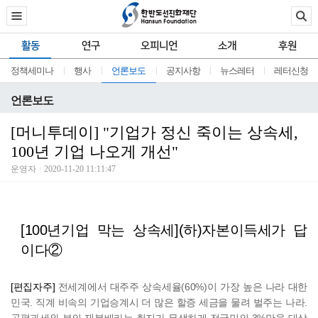
활동
연구
오피니언
소개
후원
정책세미나
행사
언론보도
공지사항
뉴스레터
레터신청
언론보도
[머니투데이] "기업가 정신 죽이는 상속세,
100년 기업 나오게 개선"
운영자
2020-11-20 11:11:47
[100년기업 막는 상속세](하)자본이득세가 답
이다②
[편집자주]
전세계에서 대주주 상속세율(60%)이 가장 높은 나라 대한
민국. 직계 비속의 기업승계시 더 많은 할증 세금을 물려 벌주는 나라.