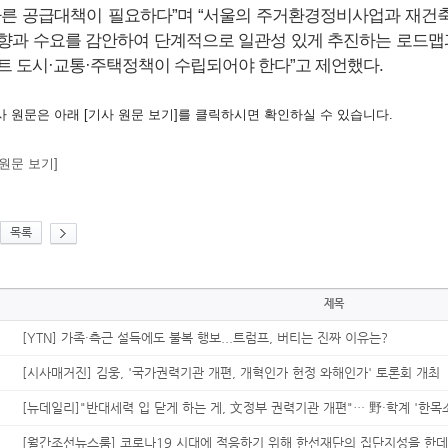
따른 공급대책이 필요하다”며 “서울의 주거환경정비사업과 재건
향과 수요를 감안하여 단계적으로 일관성 있게 추진하는 로드맵과
트 도시·교통·주택정책이 수립되어야 한다”고 제언했다.
사 원문은 아래 [기사 원문 보기]를 클릭하시면 확인하실 수 있습니다.
 원문 보기]
목록
제목
[YTN] 가족·측근 설득에도 불복 행보...트럼프, 버티는 진짜 이유는?
[시사매거진] 김웅, '국가권력기관 개편, 개혁인가 헌정 와해인가' 토론회 개최
[뉴데일리]"반대세력 입 닫게 하는 게, 文정부 권력기관 개편"… 野·학계 '한목
[월간조선뉴스룸] 코로나19 시대에 적응하기 위해 한선재단의 집단지성을 한데 