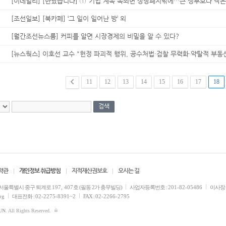
[이데일리] [만났습니다] ①"기업 계속 옥죄면 상장폐지밖에…큰 정부보다 작은 
[조선일보] [북카페] ‘그 일이 일어난 방’ 외
[월간조선뉴스룸] 커피를 알면 시장경제의 비밀을 알 수 있다?
[뉴스웍스] 이호선 교수 "헌정 파괴적 행위, 공수처법·검찰 무력화·약탈적 부동산 
11
12
13
14
15
16
17
18
약관
개인정보 취급방침
지적재산권보호
오시는 길
서울특별시 중구 퇴계로
197, 407
호 (필동 2가 충무빌딩)
사업자등록번호 :
201-82-05486
이사장 
rg
대표전화 :
02-2275-8391~2
FAX :
02-2266-2795
UN
. All Rights Reserved.