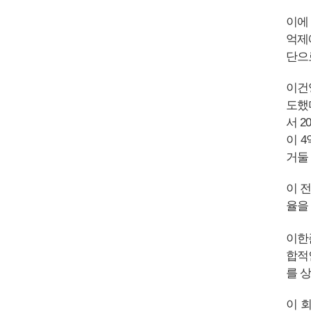
이에
억제
단으
이건
도했
서 
이 
거둘
이 
율을
이한
합적
를 
이 