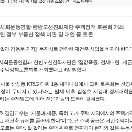
데일리] 강남 재건축 서울 집값 상승 스모킹건...제도 바꿔야
사회운동연합·한반도선진화재단 주택정책 토론회 개최
인 정부 부동산 정책 비판 및 대안 등 토론
데일리 김용운 기자] “돈잔치로 전락한 재건축 사업을 바꿔야 한다”
사회운동연합과 한반도선진화재단은 ‘집값폭등, 전세대란, 세금폭
 주택정책토론회를 개최했다고 4일 밝혔다.
 서울 삼성동 KT&G 타워 1층 세미나실에서 열린 토론회는 신
시장이 무너지고 있다’라는 발제 이후 김정호 서강대 경제대학원
이라는 주제발표에 이어 전문가들의 토론이 펼쳐졌다.
호 겸임교수는 “서울과 세종, 특히 고가 주택 지역에서의 주택
고 재건축 규제를 풀어야 한다”며 “신규 주택 공급은 서민주택이
 오르는 주택, 잘 팔리는 주택 위주로 전환해야 현재와 같은 부동