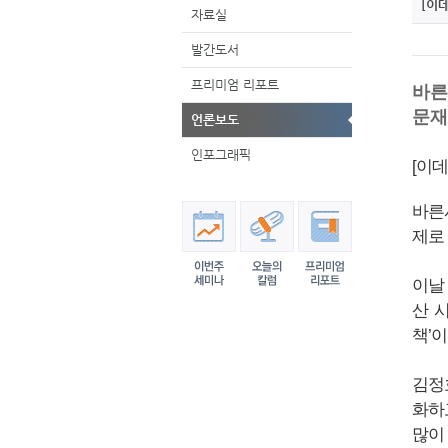
[이
자료실
발간도서
프리미엄 리포트
바른
문재
언론보도
인포그래픽
[이
바른
제로
이날
산 
책’
김정
화하
많이