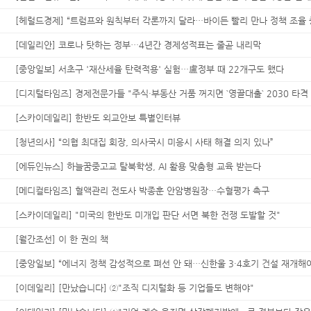
[헤럴드경제] “트럼프와 원칙부터 각론까지 달라…바이든 빨리 만나 정책 조율 
[데일리안] 코로나 탓하는 정부…4년간 경제성적표는 줄곧 내리막
[중앙일보] 서초구 '재산세율 탄력적용' 실험…盧정부 때 22개구도 했다
[디지털타임즈] 경제전문가들 "주식·부동산 거품 꺼지면 `영끌대출` 2030 타격 
[스카이데일리] 한반도 외교안보 특별인터뷰
[청년의사] “의협 최대집 회장, 의사국시 미응시 사태 해결 의지 있나”
[에듀인뉴스] 하늘꿈중고교 탈북학생, AI 활용 맞춤형 교육 받는다
[메디컬타임즈] 혈액관리 전도사 박종훈 안암병원장…수혈평가 촉구
[스카이데일리] "미국의 한반도 미개입 판단 서면 북한 전쟁 도발할 것"
[월간조선] 이 한 권의 책
[중앙일보] “에너지 정책 감성적으로 펴선 안 돼…신한울 3·4호기 건설 재개해
[이데일리] [만났습니다] ②"조직 디지털화 등 기업들도 변해야"