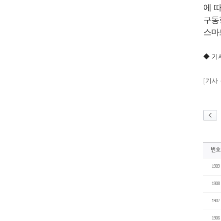
에 
구동
스마
◆ 기
[기사
번호
1909
1908
1907
1906