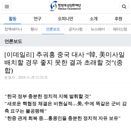
활동
연구
오피니언
소개
후원
정책세미나
행사
언론보도
공지사항
뉴스레터
레터신청
언론보도
[이데일리] 추궈홍 중국 대사 “韓, 美미사일
배치할 경우 좋지 못한 결과 초래할 것”(종
합)
운영자
2019-11-28 15:53:31
"한국 정부 충분한 정치적 지혜 발휘할 것"
"새로운 핵협정 체결은 비현실적…美, 中에 똑같은 군비 감
축 요구는 불공평해"
"한중 관계 회복 중…홍콩인들 충분한 정치적 자유 보유"