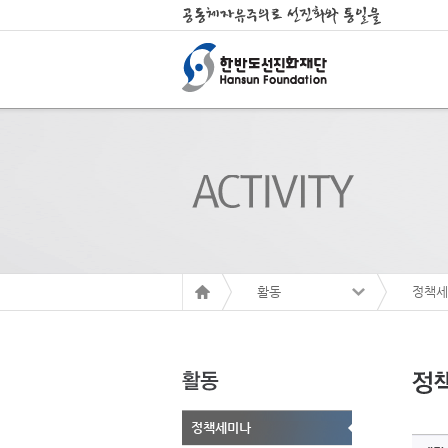
활동
정책세
정책세미나