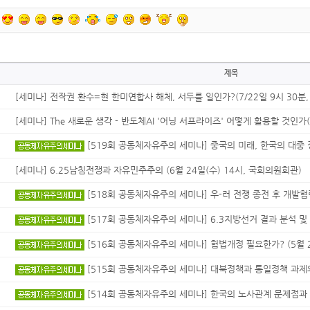
제목
[세미나] 전작권 환수=현 한미연합사 해체, 서두를 일인가?(7/22일 9시 30분, 
[세미나] The 새로운 생각 - 반도체AI '어닝 서프라이즈' 어떻게 활용할 것인가(7
[519회 공동체자유주의 세미나] 중국의 미래, 한국의 대중 정책
[세미나] 6.25남침전쟁과 자유민주주의 (6월 24일(수) 14시, 국회의원회관)
[518회 공동체자유주의 세미나] 우-러 전쟁 종전 후 개발협력 
[517회 공동체자유주의 세미나] 6.3지방선거 결과 분석 및 과제
[516회 공동체자유주의 세미나] 헙법개정 필요한가? (5월 28
[515회 공동체자유주의 세미나] 대북정책과 통일정책 과제와 대
[514회 공동체자유주의 세미나] 한국의 노사관계 문제점과 해법