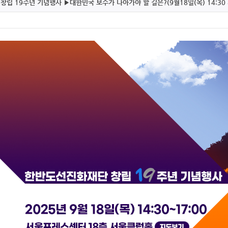
 창립 19주년 기념행사 ▶대한민국 보수가 나아가야 할 길은?(9월18일(목) 14:3