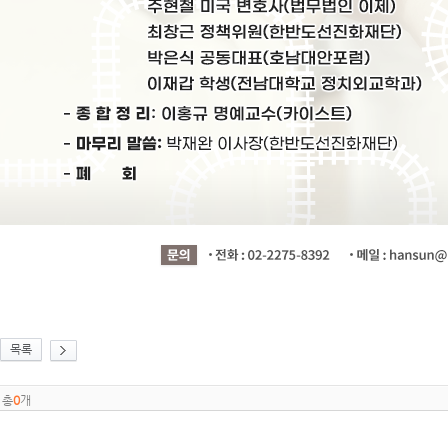
목록
총
0
개