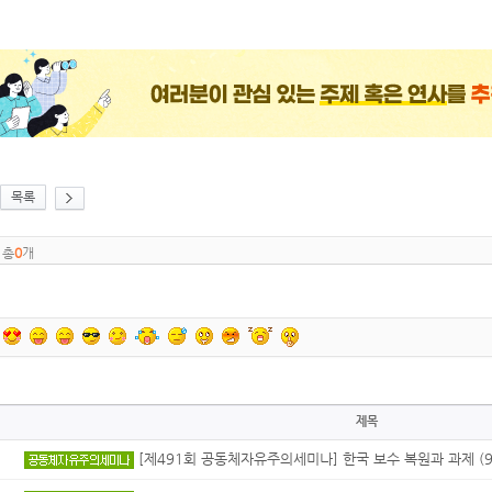
목록
총
0
개
제목
[제491회 공동체자유주의세미나] 한국 보수 복원과 과제 (9월 