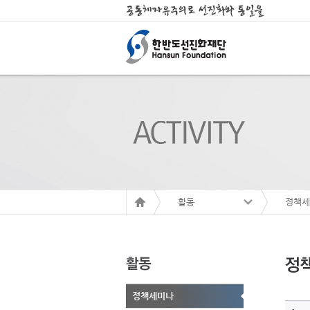
활동
정책세
정책세미나