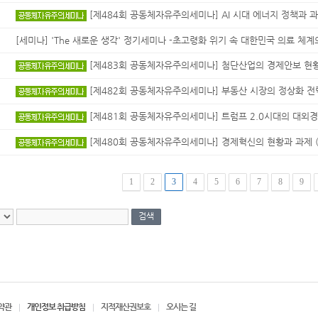
[제484회 공동체자유주의세미나] AI 시대 에너지 정책과 과제 
[세미나] 'The 새로운 생각' 정기세미나 -초고령화 위기 속 대한민국 의료 체계의
[제483회 공동체자유주의세미나] 첨단산업의 경제안보 현황과 
[제482회 공동체자유주의세미나] 부동산 시장의 정상화 전략 (
[제481회 공동체자유주의세미나] 트럼프 2.0시대의 대외경제전
[제480회 공동체자유주의세미나] 경제혁신의 현황과 과제 (4월
1
2
3
4
5
6
7
8
9
약관
개인정보 취급방침
지적재산권보호
오시는 길