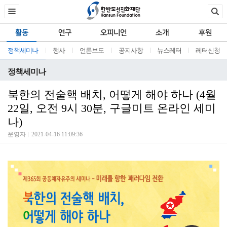
활동
연구
오피니언
소개
후원
정책세미나
행사
언론보도
공지사항
뉴스레터
레터신청
정책세미나
북한의 전술핵 배치, 어떻게 해야 하나 (4월
22일, 오전 9시 30분, 구글미트 온라인 세미
나)
운영자
2021-04-16 11:09:36