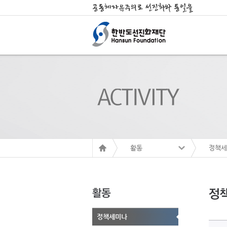
활동
정책세
정책세미나