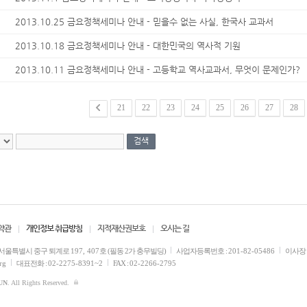
2013.10.25 금요정책세미나 안내 - 믿을수 없는 사실, 한국사 교과서
2013.10.18 금요정책세미나 안내 - 대한민국의 역사적 기원
2013.10.11 금요정책세미나 안내 - 고등학교 역사교과서, 무엇이 문제인가?
21
22
23
24
25
26
27
28
약관
개인정보 취급방침
지적재산권보호
오시는 길
서울특별시 중구 퇴계로
197, 407
호 (필동 2가 충무빌딩)
사업자등록번호 :
201-82-05486
이사장 
rg
대표전화 :
02-2275-8391~2
FAX :
02-2266-2795
UN
. All Rights Reserved.